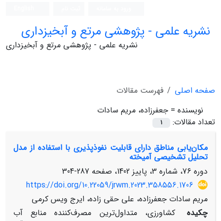
ورود به سامانه
ثبت نام
English
نشریه علمی - پژوهشی مرتع و آبخیزداری
نشریه علمی - پژوهشی مرتع و آبخیزداری
صفحه اصلی
فهرست مقالات
نویسنده =
جعفرزاده، مریم سادات
تعداد مقالات:
1
مکان‌یابی مناطق دارای قابلیت نفوذپذیری با استفاده از مدل
تحلیل تشخیصی آمیخته
دوره 76، شماره 3، پاییز 1402، صفحه
287-304
https://doi.org/10.22059/jrwm.2023.358556.1706
مریم سادات جعفرزاده، علی حقی زاده، ایرج ویس کرمی
چکیده
کشاورزی، متداول‌ترین مصرف‌کننده منابع آب