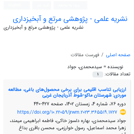
ورود به سامانه
ثبت نام
English
نشریه علمی - پژوهشی مرتع و آبخیزداری
نشریه علمی - پژوهشی مرتع و آبخیزداری
صفحه اصلی
فهرست مقالات
نویسنده =
سیدمحمدی، جواد
تعداد مقالات:
1
ارزیابی تناسب اقلیمی برای برخی محصول‌های باغی، مطالعه
موردی: شهرستان ماکو-شوط آذربایجان غربی
دوره 76، شماره 4، زمستان 1402، صفحه
427-440
https://doi.org/10.22059/jrwm.2023.365519.1727
جواد سیدمحمدی، بهاره دلسوز خاکی، فاطمه ابراهیمی میمند،
زهرا محمد اسماعیل، رسول خوارزمی، محسن باقری بداغ