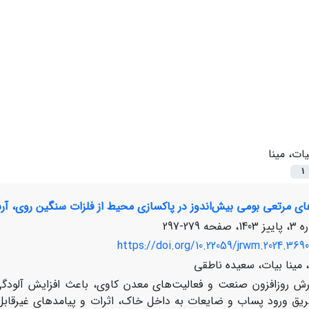
یات، مینا
1
های مرتعی بومی بیش‌اندوز در پاکسازی محیط از فلزات سنگین روی،
279-297
https://doi.org/10.22059/jrwm.2024.369
مینا بیات، سعیده ناطقی
ش روزافزون صنعت و فعالیت‌های معدن کاوی، باعث افزایش آلودگی
یق ورود پساب و ضایعات به داخل خاک، اثرات و پیامدهای غیرقابل ج