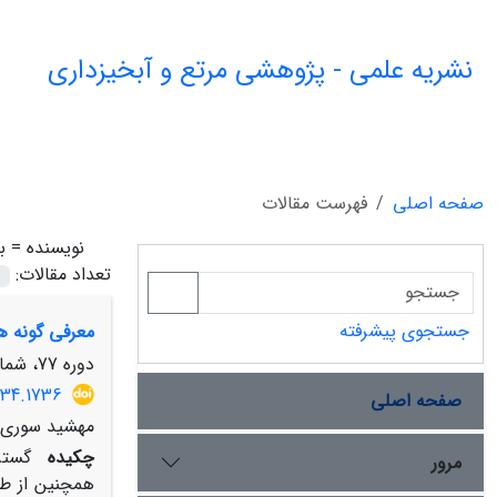
نشریه علمی - پژوهشی مرتع و آبخیزداری
صفحه اصلی
فهرست مقالات
نویسنده =
ب
تعداد مقالات:
جستجوی پیشرفته
معرفی گونه‌ 
دوره 77، شماره 3، پاییز 1403، صفحه
034.1736
صفحه اصلی
مهشید سوری، 
چکیده
گستر
مرور
همچنین از طر