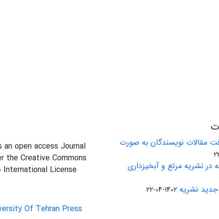
ات
ت مقالات نویسندگان به صورت
is an open access Journal
er the Creative Commons
 در نشریه مرتع و آبخیزداری
0 International License
جدید نشریه
1402-04-22
versity Of Tehran Press