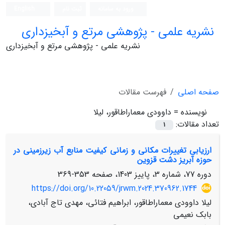
ورود به سامانه
ثبت نام
English
نشریه علمی - پژوهشی مرتع و آبخیزداری
نشریه علمی - پژوهشی مرتع و آبخیزداری
صفحه اصلی
فهرست مقالات
نویسنده =
داوودی معماراطاقور، لیلا
تعداد مقالات:
1
ارزیابی تغییرات مکانی و زمانی کیفیت منابع آب زیرزمینی در
حوزه آبریز دشت قزوین
دوره 77، شماره 3، پاییز 1403، صفحه
353-369
https://doi.org/10.22059/jrwm.2024.370962.1744
لیلا داوودی معماراطاقور، ابراهیم فتائی، مهدی تاج آبادی،
بابک نعیمی