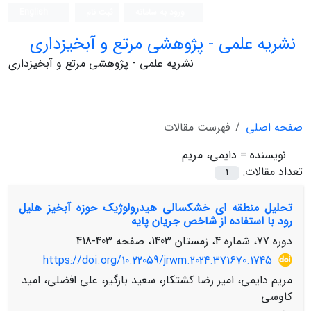
ورود به سامانه
ثبت نام
English
نشریه علمی - پژوهشی مرتع و آبخیزداری
نشریه علمی - پژوهشی مرتع و آبخیزداری
صفحه اصلی
فهرست مقالات
نویسنده =
دایمی، مریم
تعداد مقالات:
1
تحلیل منطقه ای خشکسالی هیدرولوژیک حوزه آبخیز هلیل
رود با استفاده از شاخص جریان پایه
دوره 77، شماره 4، زمستان 1403، صفحه
403-418
https://doi.org/10.22059/jrwm.2024.371670.1745
مریم دایمی، امیر رضا کشتکار، سعید بازگیر، علی افضلی، امید
کاوسی