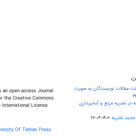
ات
ت مقالات نویسندگان به صورت
is an open access Journal
er the Creative Commons
 در نشریه مرتع و آبخیزداری
0 International License
جدید نشریه
1402-04-22
versity Of Tehran Press