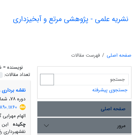
نشریه علمی - پژوهشی مرتع و آبخیزداری
صفحه اصلی
فهرست مقالات
نویسنده =
ش
تعداد مقالات:
جستجوی پیشرفته
نقشه ‎برداری رقومی اجزا بافت خاک با استفاده از مدل‌های یادگیری ماشین در منطقه سیرجان
دوره 78، شماره 2، بهار 1404، صفحه
890.1760
صفحه اصلی
الهام مهرابی 
چکیده
مرور