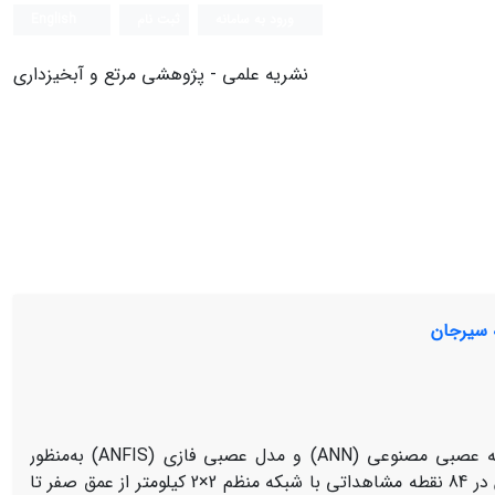
ورود به سامانه
ثبت نام
English
نشریه علمی - پژوهشی مرتع و آبخیزداری
این مطالعه با هدف مقایسه کارایی مدل‎های رگرسیون درختی (RT)، شبکه عصبی مصنوعی (ANN) و مدل عصبی فازی (ANFIS) به‌منظور
نقشه‎برداری رقومی بافت خاک در بخشی از اراضی سیرجان انجام شد. بر این اساس در 84 نقطه مشاهداتی با شبکه منظم 2×2 کیلومتر از عمق صفر تا