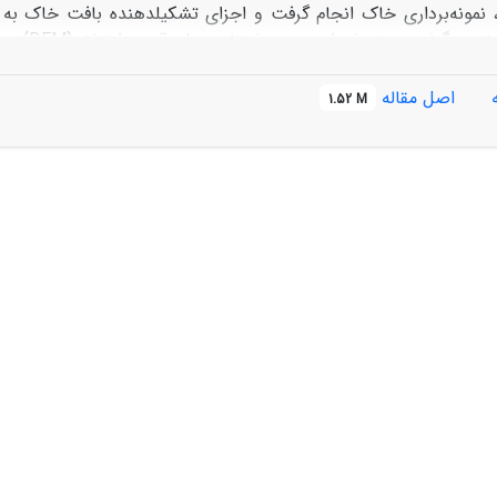
30 سانتی‌متر، نمونه‌برداری خاک ان
شاخص‎های
و6 شاخص پوشش گیاهی و طیفی به منظور ورو
اصل مقاله
1.52 M
متغیر رس 32/4 ، شن 5 و سیلت 54/4 واحد نسبت به 
توپوگرافی، شاخص همواری دره، باند 5 و 6 
ک در توزیع و تغییرات بافت خاک بسیار مهم و برجسته است و توج
در تهیه نقشه‌های مدیریت‌پذیر خاک کمک کند.