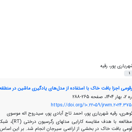
هریاری پور، رقیه
1
265-288
https://doi.org/10.22059/jrwm.2024.375
گوهری، رقیه شهریاری پور، احمد تاج آبادی پور، سیدروح اله موسوی