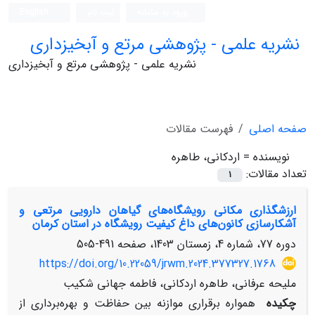
ورود به سامانه
ثبت نام
English
نشریه علمی - پژوهشی مرتع و آبخیزداری
نشریه علمی - پژوهشی مرتع و آبخیزداری
صفحه اصلی
فهرست مقالات
نویسنده =
اردکانی، طاهره
تعداد مقالات:
1
ارزشگذاری مکانی رویشگاه‌های گیاهان دارویی مرتعی و
آشکارسازی کانون‌های داغ کیفیت رویشگاه ‏در استان کرمان ‏
دوره 77، شماره 4، زمستان 1403، صفحه
491-505
https://doi.org/10.22059/jrwm.2024.377327.1768
ملیحه عرفانی، طاهره اردکانی، فاطمه جهانی شکیب
چکیده
همواره برقراری موازنه بین حفاظت و بهره‌برداری از