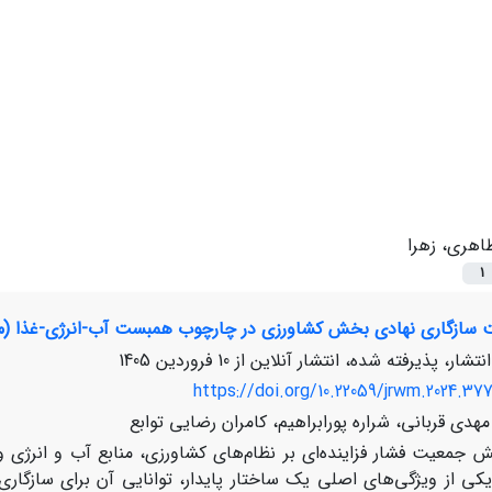
اهری، زهرا
1
ت سازگاری نهادی بخش کشاورزی در چارچوب همبست آب-انرژی-غذا (من
نتشار، پذیرفته شده، انتشار آنلاین از
10 فروردین 1405
https://doi.org/10.22059/jrwm.2024.377
هدی قربانی، شراره پورابراهیم، کامران رضایی توابع
ش جمعیت فشار فزاینده‌ای بر نظام‌های کشاورزی، منابع آب و انرژی وار
کی از ویژگی‌های اصلی یک ساختار پایدار، توانایی آن برای سازگار