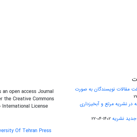
ات
ت مقالات نویسندگان به صورت
is an open access Journal
er the Creative Commons
 در نشریه مرتع و آبخیزداری
0 International License
جدید نشریه
1402-04-22
versity Of Tehran Press