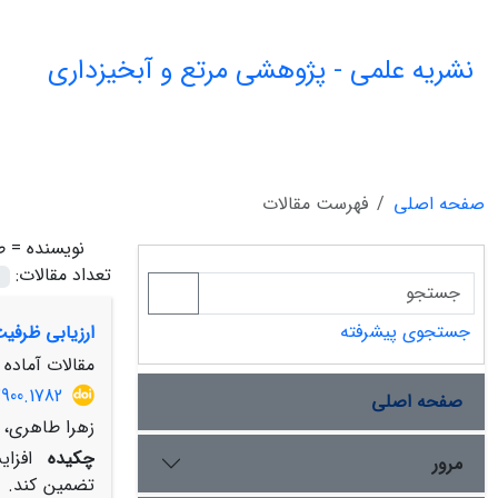
نشریه علمی - پژوهشی مرتع و آبخیزداری
صفحه اصلی
فهرست مقالات
نویسنده =
ط
تعداد مقالات:
جستجوی پیشرفته
ارزیابی ظرفی
مقالات آماده ا
900.1782
صفحه اصلی
زهرا طاهری، م
چکیده
افزای
مرور
تضمین کند. ی