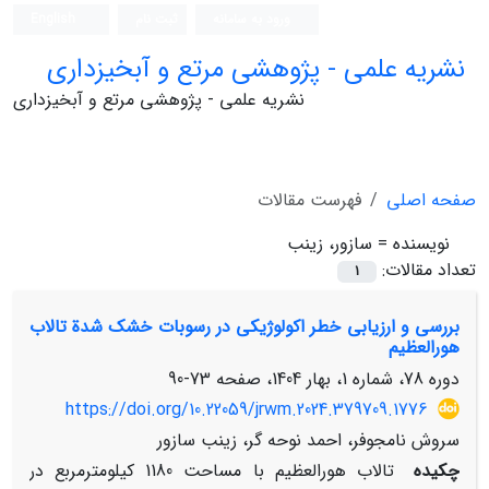
ورود به سامانه
ثبت نام
English
نشریه علمی - پژوهشی مرتع و آبخیزداری
نشریه علمی - پژوهشی مرتع و آبخیزداری
صفحه اصلی
فهرست مقالات
نویسنده =
سازور، زینب
تعداد مقالات:
1
بررسی و ارزیابی خطر اکولوژیکی در رسوبات خشک شدة تالاب
هورالعظیم
دوره 78، شماره 1، بهار 1404، صفحه
73-90
https://doi.org/10.22059/jrwm.2024.379709.1776
سروش نامجوفر، احمد نوحه گر، زینب سازور
چکیده
تالاب هورالعظیم با مساحت 1180 کیلومترمربع در