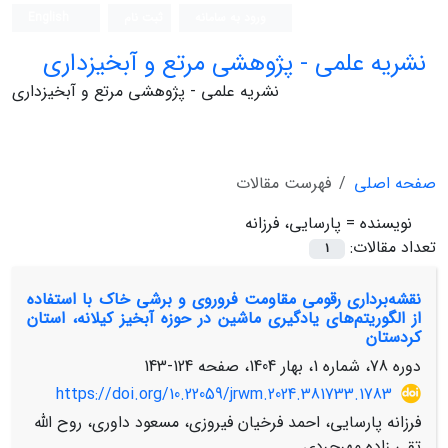
ورود به سامانه
ثبت نام
English
نشریه علمی - پژوهشی مرتع و آبخیزداری
نشریه علمی - پژوهشی مرتع و آبخیزداری
صفحه اصلی
فهرست مقالات
نویسنده =
پارسایی، فرزانه
تعداد مقالات:
1
نقشه‌برداری رقومی مقاومت فروروی و برشی خاک با استفاده
از الگوریتم‌های یادگیری ماشین در حوزه آبخیز کیلانه، استان
کردستان
دوره 78، شماره 1، بهار 1404، صفحه
124-143
https://doi.org/10.22059/jrwm.2024.381733.1783
فرزانه پارسایی، احمد فرخیان فیروزی، مسعود داوری، روح الله
تقی زاده مهرجردی