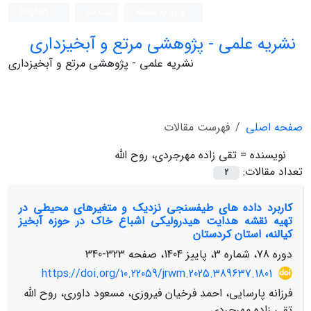
ورود به سامانه
ثبت نام
English
نشریه علمی - پژوهشی مرتع و آبخیزداری
نشریه علمی - پژوهشی مرتع و آبخیزداری
صفحه اصلی
فهرست مقالات
نویسنده =
تقی زاده مهرجردی، روح الله
تعداد مقالات:
2
کاربرد داده های طیفسنجی نزدیک و متغیرهای محیطی در
تهیه نقشه هدایت هیدرولیکی اشباع خاک در حوزه آبخیز
کیالنه، استان کردستان
دوره 78، شماره 3، پاییز 1404، صفحه
323-340
https://doi.org/10.22059/jrwm.2025.389637.1801
فرزانه پارسایی، احمد فرخیان فیروزی، مسعود داوری، روح الله
تقی زاده مهرجردی