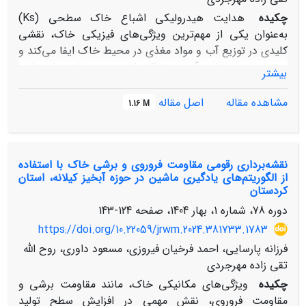
چکیده
هدایت هیدرولیکی اشباع خاک سطحی (Ks)
به‌عنوان یکی از مهم‌ترین ویژگی‌های فیزیکی خاک، نقشی
کلیدی در توزیع آب و مواد مغذی در محیط خاک ایفا می‌کند و
در مدیریت منابع آب و خاک اهمیت ویژه‌ای دارد. این
بیشتر
پژوهش با هدف مدل‌سازی رقومی هدایت هیدرولیکی اشباع
خاک سطحی با استفاده از رویکردهای یادگیری ماشین در
مشاهده مقاله
اصل مقاله
1.16 M
حوزه آبخیز کیلانه واقع در استان کردستان با مساحت 12 هزار
هکتار انجام شد. سه الگوریتم یادگیری ماشین شامل: درخت
تصمیم تقویت شده با گرادیان (XGBoost)، جنگل تصادفی
نقشه‌برداری رقومی مقاومت فروروی و برشی خاک با استفاده
(RF) و مدل نزدیکترین -k همسایگی (k-NN) با بهره‌گیری از
از الگوریتم‌های یادگیری ماشین در حوزه آبخیز کیلانه، استان
تعدادی متغیرهای محیطی از مدل رقومی ارتفاع و تصاویر
کردستان
ماهواره سنتینل-2 شامل فاصله از کانال آبراهه، عمق دره،
دوره 78، شماره 1، بهار 1404، صفحه
124-143
موقعیت نسبی شیب، سطح پایه کانال آبراهه، شاخص
https://doi.org/10.22059/jrwm.2024.381733.1783
روشنایی، شاخص اثر باد، شاخص نرمال شده تفاوت پوشش
گیاهی، باند 12، شاخص سبزینگی، انحنای سطح و پارامترهای
فرزانه پارسایی، احمد فرخیان فیروزی، مسعود داوری، روح الله
خاک شامل ماده آلی، آهک، جرم مخصوص ظاهری، میانگین
تقی زاده مهرجردی
هندسی قطر ذرات، بافت خاک و داده‌های طیف سنجی
چکیده
ویژگی‌های مکانیکی خاک، مانند مقاومت برشی و
نزدیک خاک در طول موج 2450-400 نانومتر به عنوان نمایندگان
مقاومت فروروی، نقش مهمی در افزایش سطح تولید