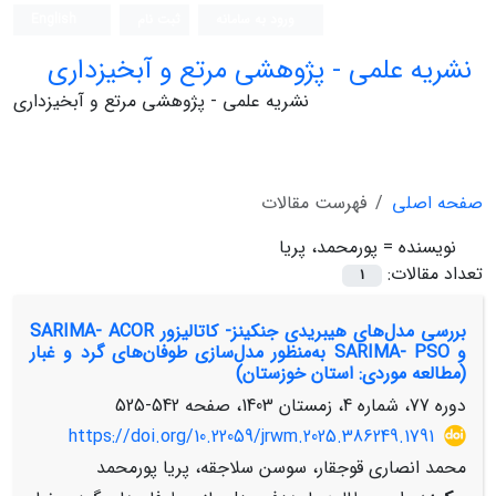
ورود به سامانه
ثبت نام
English
نشریه علمی - پژوهشی مرتع و آبخیزداری
نشریه علمی - پژوهشی مرتع و آبخیزداری
صفحه اصلی
فهرست مقالات
نویسنده =
پورمحمد، پریا
تعداد مقالات:
1
بررسی مدل‌های هیبریدی جنکینز- کاتالیزور SARIMA- ACOR
و SARIMA- PSO به‌منظور مدل‌سازی طوفان‌های گرد و غبار
(مطالعه موردی: استان خوزستان)
دوره 77، شماره 4، زمستان 1403، صفحه
542-525
https://doi.org/10.22059/jrwm.2025.386249.1791
محمد انصاری قوجقار، سوسن سلاجقه، پریا پورمحمد