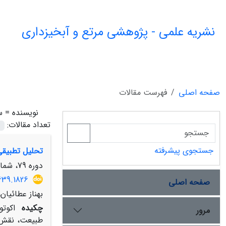
نشریه علمی - پژوهشی مرتع و آبخیزداری
صفحه اصلی
فهرست مقالات
نویسنده =
س
تعداد مقالات:
جستجوی پیشرفته
تحلیل تطبیقی 
دوره 79، شماره 1، بهار 1405، صفحه
639.1826
صفحه اصلی
بهناز عطائیا
چکیده
اکوتو
مرور
طبیعت، نقش م