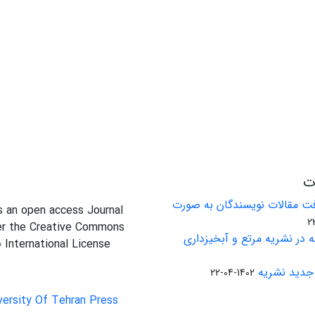
ات
ت مقالات نویسندگان به صورت
is an open access Journal
er the Creative Commons
 در نشریه مرتع و آبخیزداری
0 International License
جدید نشریه
1402-04-22
versity Of Tehran Press