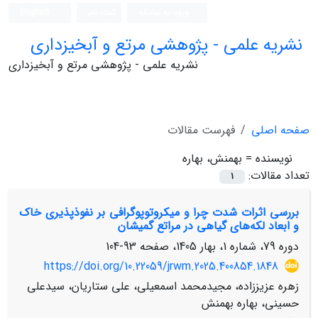
ورود به سامانه
ثبت نام
English
نشریه علمی - پژوهشی مرتع و آبخیزداری
نشریه علمی - پژوهشی مرتع و آبخیزداری
صفحه اصلی
فهرست مقالات
نویسنده =
بهمنش، بهاره
تعداد مقالات:
1
بررسی اثرات شدت چرا و میکروتوپوگرافی بر نفوذپذیری خاک
و ابعاد لکه‌های گیاهی در مراتع گمیشان
دوره 79، شماره 1، بهار 1405، صفحه
93-104
https://doi.org/10.22059/jrwm.2025.400854.1848
زهره عزیززاده، مجیدمحمد اسمعیلی، علی ستاریان، سیدعلی
حسینی، بهاره بهمنش