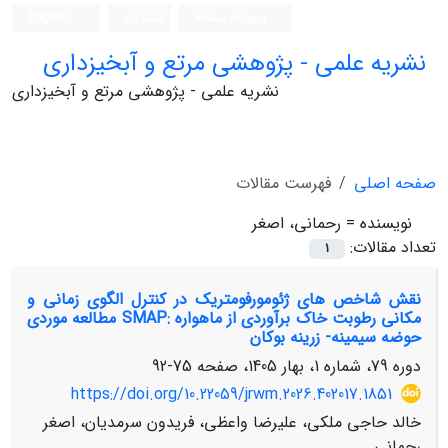
ورود به سامانه
ثبت نام
English
نشریه علمی - پژوهشی مرتع و آبخیزداری
نشریه علمی - پژوهشی مرتع و آبخیزداری
صفحه اصلی
فهرست مقالات
نویسنده =
رحمانی، اصغر
تعداد مقالات:
1
نقش شاخص های ژئومورفومتریک در کنترل الگوی زمانی و
مکانی رطوبت خاک برآوردی از ماهواره :SMAP مطالعه موردی
حوضه سیمینه- زرینه بوکان
دوره 79، شماره 1، بهار 1405، صفحه
75-92
https://doi.org/10.22059/jrwm.2026.402017.1851
خالد حاجی ملکی، علیرضا واعظی، فریدون سرمدیان، اصغر
رحمانی