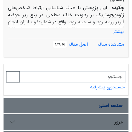
چکیده
این پژوهش با هدف شناسایی ارتباط شاخص‌های
ژئومورفومتریک بر رطوبت خاک سطحی در پنج زیر حوضه
آبریز زرینه رود و سیمینه رود، واقع در شمال-غرب ایران انجام
گرفت. داده‌های رطوبت خاک از 287 نقطه مربوط به سال 2015
بیشتر
تا 2017 ماهوارهSMAP مورد پردازش قرارگرفتند. شاخص‌های
ژئومورفومتری شامل شاخص خیسی توپوگرافی (TWI)،
مشاهده مقاله
اصل مقاله
1.29 M
موقعیت توپوگرافی (TPI)، اثر باد، درمعرض باد
قرارگرفتگی(WEI)، جهت جریان (Flow_D) و
تجمع(Accumulation) جریان، تحلیل سایه اندازی تپه‌ها(
AH) تهیه و رابطه آنها با رطوبت خاک سطحی ماهوارهSMAP
با استفاده مدل جنگل تصافی بررسی و اهمیت نسبی آن‌ها
تعیین گردید. دامنه تغییرپذیری میانگین رطوبت خاک در
جستجوی پیشرفته
حوضه بین 08/0 وcm-3.cm-3 5/0 می‌باشد. نتایج نشان داد
که نواحی با کلاس رطوبتی بالا(35/0 تا cm3.cm3 5/0) در زیر
صفحه اصلی
حوضه میاندوآب پراکنش دارد. نتایج اعتبارسنجی داده های
SMAP در محل 287 نقطه مشاهداتی براساس آماره های
ضریب همبستگی(r) و ریشه میانگین مربعات اختلاف
مرور
(RMSD) نشان داد که در ماه جولای به ترتیب با مقادیر 77/0