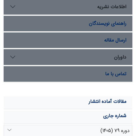
وcm3.cm-3 18/0 و ماه می با 5/0وcm3.cm-3 بیشترین و
اطلاعات نشریه
کمترین میزان تطابق وجود دارد. نتایج مدل سازی جنگل
تصادفی بیانگر دقت مناسب این مدل غیرخطی با ضریب
راهنمای نویسندگان
تبیین(R2) بیش از 7/0 با ریشه میانگین مربعات خطای 04/0
درصد می باشد. براساس تغییرات شاخص %IncMSE
پارامترهای WEI و TWI با مقادیر بالاتر از16 بیشترین اهمیت
ارسال مقاله
و بعد از این دو، شاخص تحلیل سایه اندازی تپه‌ها (AH) یا
مقدار13 درصد واقع شده است. پارامتر Flow_D با مقدار 9/8
داوران
درصد کمترین میزان تاثیر را بر تغییرات رطوبت خاک سطحی
SMAP دارد. بطورکلی، همبستگی خوبی بین داده‌های رطوبت
تماس با ما
حاصل از ماهواره SMAP و پارامترهای ژئومورفومتری برای
یافتن الگوی تغییرات مکانی رطوبت خاک سطحی در
حوضه‌های ابریز سیمینه و ذرینه وجود داشت و رویکرد مورد
استفاده در این تحقیق در تلفیق با پتانسیل رویکردهای
مقالات آماده انتشار
یادگیری ماشین امکان استفاده در سایر حوضه‌های با شرایط
اقلیمی و توپوگرافی مشابه را دارا می‌باشد.
شماره جاری
دوره 79 (1405)