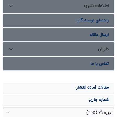
و کمترین (173/0) ضریب تبیین به‌ترتیب در گویه­های "
اطلاعات نشریه
توسعه کشت گیاهان دارویی تا چه اندازه در توانمندی
مشارکتی زنان تاثیرگذار است؟" و " مساحت مزارع و تنوع
راهنمای نویسندگان
گیاهان دارویی را تا چه اندازه باعث ترغیب زنان بر عدم
مهاجرت جوامع محلی می‌دانید؟" مشاهده شد. نتایج آزمون
همبستگی اسپیرمن نشان داد که گیاهان دارویی بر
ارسال مقاله
توانمندسازی اقتصادی (336/0r=، 000/0=sig) و اجتماعی
(280/0r=، 000/0=sig) زنان روستایی تأثیر مثبت و معنی‌داری
داوران
داشته است. در مجموع می‌توان گفت که زنان در روستای
کندلوس شهرستان نوشهر استان مازندران، با فعالیت در زمینه
تماس با ما
گیاهان دارویی به توانمندی اقتصادی (7/26 درصد) مطلوبی
رسیدند. کاشت گیاهان دارویی در استقلال اقتصادی و مالی
زنان روستای کندلوس و در نهایت توانمندی اجتماعی آن‌ها
موثر بوده‌اند.
مقالات آماده انتشار
شماره جاری
دوره 79 (1405)