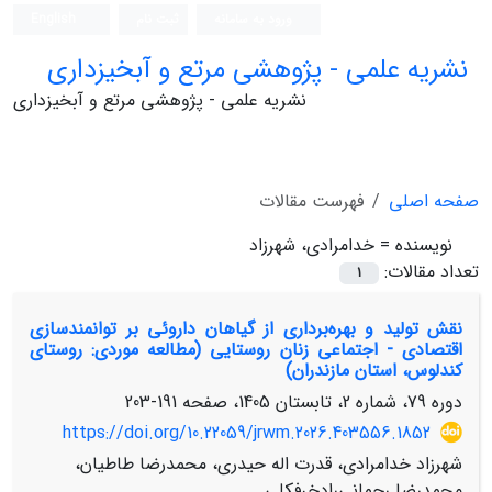
ورود به سامانه
ثبت نام
English
نشریه علمی - پژوهشی مرتع و آبخیزداری
نشریه علمی - پژوهشی مرتع و آبخیزداری
صفحه اصلی
فهرست مقالات
نویسنده =
خدامرادی، شهرزاد
تعداد مقالات:
1
نقش تولید و بهره‌برداری از گیاهان داروئی بر توانمندسازی
اقتصادی - اجتماعی زنان روستایی (مطالعه موردی: روستای
کندلوس، استان مازندران)
دوره 79، شماره 2، تابستان 1405، صفحه
191-203
https://doi.org/10.22059/jrwm.2026.403556.1852
شهرزاد خدامرادی، قدرت اله حیدری، محمدرضا طاطیان،
محمدرضا رحمانی‌رادخرفکلی