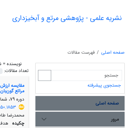
نشریه علمی - پژوهشی مرتع و آبخیزداری
صفحه اصلی
فهرست مقالات
نویسنده =
ش
تعداد مقالات:
جستجوی پیشرفته
مراتع گون‌بان
دوره 79، شماره 1، بهار 1405، صفحه
صفحه اصلی
850.1853
محمدرضا طاطی
مرور
چکیده