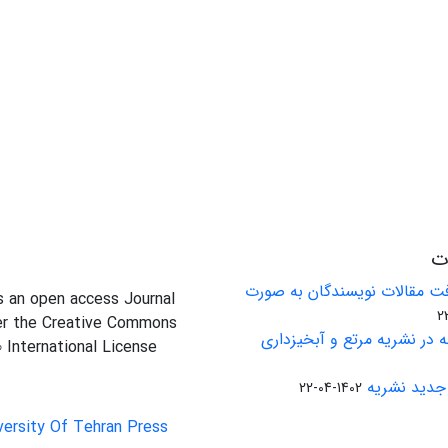
ات
ت مقالات نویسندگان به صورت
is an open access Journal
er the Creative Commons
 در نشریه مرتع و آبخیزداری
0 International License
جدید نشریه
1402-04-22
versity Of Tehran Press