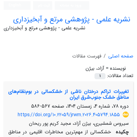
ورود به سامانه
ثبت نام
English
نشریه علمی - پژوهشی مرتع و آبخیزداری
نشریه علمی - پژوهشی مرتع و آبخیزداری
صفحه اصلی
فهرست مقالات
نویسنده =
آزاد، بیژن
تعداد مقالات:
1
تغییرات تراکم درختان ناشی از خشکسالی در بوم‌نظام‌های
مناطق خشک جنوب‌شرق ایران
دوره 78، شماره 4، زمستان 1404، صفحه
567-586
https://doi.org/10.22059/jrwm.2026.405794.1855
سیروس شمشیری، بیژن آزاد، مجید کریم پور ریحان
چکیده
خشکسالی از مهم‌ترین مخاطرات اقلیمی در مناطق