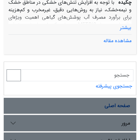
چکیده
با توجه به افزایش تنش‌های خشکی در مناطق خشک
و نیمه‌خشک، نیاز به روش‌هایی دقیق، غیرمخرب و کم‌هزینه
برای برآورد مصرف آب پوشش‌های گیاهی اهمیت ویژه‌ای
یافته است. مدل METRIC به‌عنوان یکی از مدل‌های پیشرفته
بیشتر
مبتنی بر سنجش از دور، در سال‌های اخیر برای تخمین تبخیر-
تعرق واقعی (ETa) مورد توجه قرار گرفته است. تحقیق حاضر
مشاهده مقاله
با هدف ارزیابی دقت مدل METRIC در برآورد ETa در منطقه
خشک و اراضی پخش سیلاب دشت چنداب ورامین، بر پایه
تصاویر ماهواره‌ای سطح 2 لندست ۸ در بازه زمانی پاییز 1397
تا زمستان 1400 و داده‌های هواشناسی میدانی انجام شد. پس
از انجام پردازش‌های رادیومتریک و اتمسفری تصاویر،
پارامترهای بیلان انرژی استخراج گردید و کیفیت نتایج با
جستجوی پیشرفته
رویکردی جامع و چندمنبعی بررسی شد تا قابلیت اعتماد مدل
افزایش یابد. نتایج حاصل از مدل به دلیل عدم دسترسی به
صفحه اصلی
داده‌های لایسیمتر وزنی با مدل استاندارد FAO Penman-
Monteith مقایسه شد. نتایج نشان‌دهنده دقت بالا و قابلیت
کاربرد مدل در دشت‌های حاشیه کویر مانند چنداب ایران
مرور
است. میانگین ضریب تعیین (R²) بالاتر از 9/0 و خطای ریشه
میانگین مربعات RMSE کمتر از 52/0 میلی‌متر بر روز، گواهی