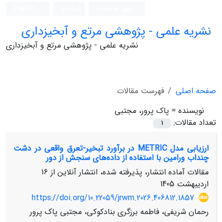
ورود به سامانه
ثبت نام
English
نشریه علمی - پژوهشی مرتع و آبخیزداری
نشریه علمی - پژوهشی مرتع و آبخیزداری
صفحه اصلی
فهرست مقالات
نویسنده =
پاک پرور، مجتبی
تعداد مقالات:
1
ارزیابی مدل METRIC در برآورد تبخیر-تعرق واقعی در دشت
چنداب ورامین با استفاده از داده‌های سنجش از دور
مقالات آماده انتشار، پذیرفته شده، انتشار آنلاین از
16
اردیبهشت 1405
https://doi.org/10.22059/jrwm.2026.406812.1857
رحمان شریفی، فاطمه برزگری بنادکوکی، مجتبی پاک پرور