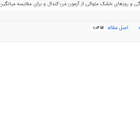
گی و روزهای خشک متوالی از آزمون من-کندال و برای مقایسه میانگین‌
بارانی و روزهای خشک متوال
438 و121± 501 میلی‌متر 
اصل مقاله
1.03 M
به 144 روز) و خرم‌آباد (از 144 به 146 روز تغییر)، در پیش و 
ست و تغییرات همزمان سایر پارامترهای اقلیمی در تسریع فرآیند زو