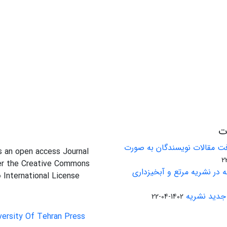
ات
ت مقالات نویسندگان به صورت
is an open access Journal
er the Creative Commons
 در نشریه مرتع و آبخیزداری
0 International License
جدید نشریه
1402-04-22
versity Of Tehran Press