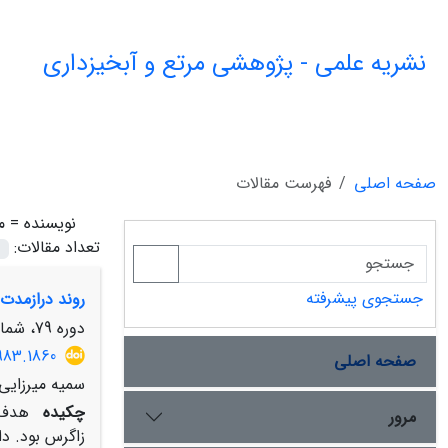
نشریه علمی - پژوهشی مرتع و آبخیزداری
صفحه اصلی
فهرست مقالات
نویسنده =
م
تعداد مقالات:
جستجوی پیشرفته
روند درازمدت
دوره 79، شماره 2، تابستان 1405، صفحه
983.1860
صفحه اصلی
سمیه میرزایی،
چکیده
مرور