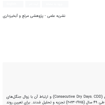
ورود به سامانه
ثبت نام
English
نشریه علمی - پژوهشی مرتع و آبخیزداری
هدف پژوهش، بررسی روندهای بلندمدت بارندگی و روزهای خشک متوالی (Consecutive Dry Days: CDD) و ارتباط آن با زوال جنگل‌های
زاگرس بود. داده‌های روزانه ایستگاه‌های هواشناسی همدیدبانی کرمانشاه و خرم‌آباد طی ۴۹ سال (1975-2023) تجزیه و تحلیل شدند. برای تعیین روند