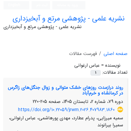
ورود به سامانه
ثبت نام
English
نشریه علمی - پژوهشی مرتع و آبخیزداری
نشریه علمی - پژوهشی مرتع و آبخیزداری
صفحه اصلی
فهرست مقالات
نویسنده =
عباس ارغوانی
تعداد مقالات:
1
روند درازمدت روزهای خشک متوالی و زوال جنگل‌های زاگرس
در کرمانشاه و خرم‌آباد
دوره 79، شماره 2، تابستان 1405، صفحه
205-220
https://doi.org/10.22059/jrwm.2026.407983.1860
سمیه میرزایی، پدرام عطارد، مهدی پورهاشمی، عباس ارغوانی،
سمیرا بیرانوند