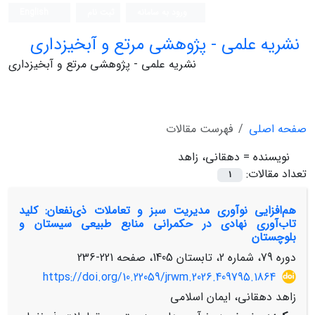
ورود به سامانه
ثبت نام
English
نشریه علمی - پژوهشی مرتع و آبخیزداری
نشریه علمی - پژوهشی مرتع و آبخیزداری
صفحه اصلی
فهرست مقالات
نویسنده =
دهقانی، زاهد
تعداد مقالات:
1
هم‌افزایی نوآوری‌ مدیریت سبز و تعاملات ذی‌نفعان: کلید
تاب‌آوری نهادی در حکمرانی منابع طبیعی سیستان و
بلوچستان
دوره 79، شماره 2، تابستان 1405، صفحه
221-236
https://doi.org/10.22059/jrwm.2026.409795.1864
زاهد دهقانی، ایمان اسلامی