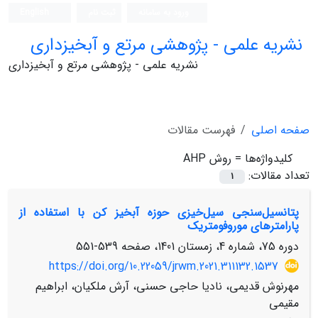
ورود به سامانه
ثبت نام
English
نشریه علمی - پژوهشی مرتع و آبخیزداری
نشریه علمی - پژوهشی مرتع و آبخیزداری
صفحه اصلی
فهرست مقالات
کلیدواژه‌ها =
روش AHP
تعداد مقالات:
1
پتانسیل‌سنجی سیل‌خیزی حوزه آبخیز کن با استفاده از
پارامترهای موروفومتریک
دوره 75، شماره 4، زمستان 1401، صفحه
539-551
https://doi.org/10.22059/jrwm.2021.311132.1537
مهرنوش قدیمی، نادیا حاجی حسنی، آرش ملکیان، ابراهیم
مقیمی