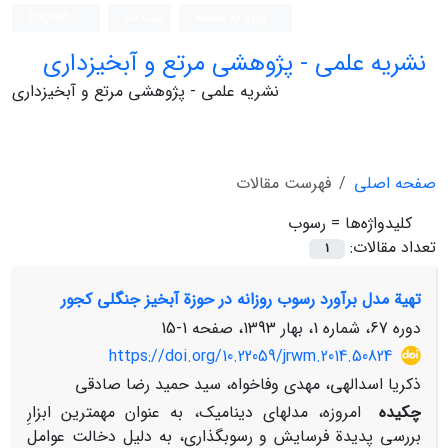
ورود به سامانه
ثبت نام
English
نشریه علمی - پژوهشی مرتع و آبخیزداری
نشریه علمی - پژوهشی مرتع و آبخیزداری
صفحه اصلی
فهرست مقالات
کلیدواژه‌ها =
رسوب‏‏
تعداد مقالات:
1
تهیة مدل برآورد رسوب روزانه در حوزة آبخیز جنگلی کجور
دوره 67، شماره 1، بهار 1393، صفحه
1-15
https://doi.org/10.22059/jrwm.2014.50824
ذکریا اسدالهی، مهدی وفاخواه، سید حمید رضا صادقی
چکیده
امروزه، مدل‏های دینامیک، به‏ عنوان مهم‏ترین ابزارِ
بررسی‏ پدیدة فرسایش و رسوب‏گذاری، به دلیل دخالت عوامل