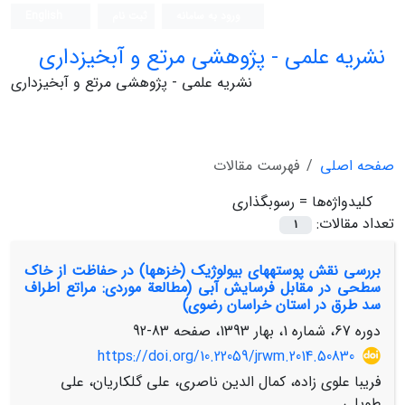
ورود به سامانه
ثبت نام
English
نشریه علمی - پژوهشی مرتع و آبخیزداری
نشریه علمی - پژوهشی مرتع و آبخیزداری
صفحه اصلی
فهرست مقالات
کلیدواژه‌ها =
رسوب‏گذاری
تعداد مقالات:
1
بررسی نقش پوسته‏های بیولوژیک (خزه‏ها) در حفاظت از خاک
سطحی در مقابل فرسایش آبی (مطالعة موردی: مراتع اطراف
سد طرق در استان خراسان رضوی)
دوره 67، شماره 1، بهار 1393، صفحه
83-92
https://doi.org/10.22059/jrwm.2014.50830
فریبا علوی زاده، کمال الدین ناصری، علی گلکاریان، علی
طویلی