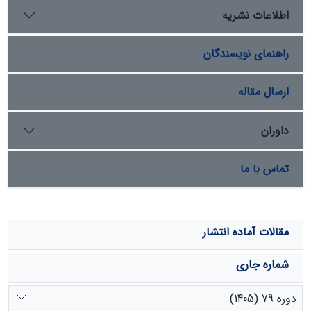
نتایج به‌دست‌آمده از آنالیز واریانس و آزمون توکی‏ با استفاده
اطلاعات نشریه
از نرم‌افزار Minitab نشان داد که، با کاهش تراکم گیاهان
خزه‏ای، تولید رسوب و، به دنبال آن، فرسایش ویژه نیز
راهنمای نویسندگان
افزایش می‏یابد و بین چهار تراکم خزه و دو شدت آب در سطح
95% تفاوت معنی‏دار وجود دارد، اما در خصوص میزان
نفوذپذیری بین تیمارهای مختلف اختلاف معنی‌‏داری مشاهده
ارسال مقاله
نشد.
داوران
تماس با ما
مقالات آماده انتشار
شماره جاری
دوره 79 (1405)