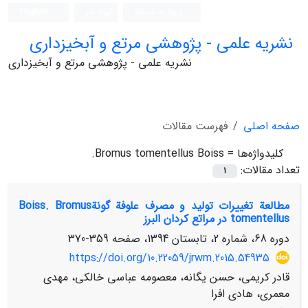
ورود به سامانه
ثبت نام
English
نشریه علمی - پژوهشی مرتع و آبخیزداری
نشریه علمی - پژوهشی مرتع و آبخیزداری
صفحه اصلی
فهرست مقالات
کلیدواژه‌ها =
Bromus tomentellus Boiss.
تعداد مقالات:
1
مطالعة تغییرات تولید و مصرف علوفة گونةBoiss. Bromus
tomentellus در مراتع کردان البرز
دوره 68، شماره 2، تابستان 1394، صفحه
359-370
https://doi.org/10.22059/jrwm.2015.54935
قادر کریمی، حسن یگانه، معصومه عباسی خالکی، مهدی
معمری، هادی افرا