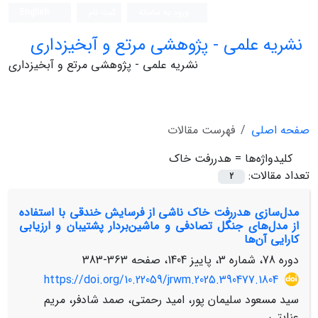
ورود به سامانه
ثبت نام
English
نشریه علمی - پژوهشی مرتع و آبخیزداری
نشریه علمی - پژوهشی مرتع و آبخیزداری
صفحه اصلی
فهرست مقالات
کلیدواژه‌ها =
هدررفت خاک
تعداد مقالات:
2
مدل‌سازی هدررفت خاک ناشی از فرسایش خندقی با استفاده
از مدل‌های جنگل تصادفی و ماشین‌بردار پشتیبان و ارزیابی
کارایی آن‌ها
دوره 78، شماره 3، پاییز 1404، صفحه
363-383
https://doi.org/10.22059/jrwm.2025.390477.1804
سید مسعود سلیمان پور، امید رحمتی، صمد شادفر، مریم
عنایتی