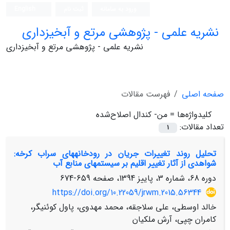
ورود به سامانه
ثبت نام
English
نشریه علمی - پژوهشی مرتع و آبخیزداری
نشریه علمی - پژوهشی مرتع و آبخیزداری
صفحه اصلی
فهرست مقالات
کلیدواژه‌ها =
من‌- کندال اصلاح‌شده
تعداد مقالات:
1
تحلیل روند تغییرات جریان در رودخانه‏های سراب کرخه:
شواهدی از آثار تغییر اقلیم بر سیستم‏های منابع آب
دوره 68، شماره 3، پاییز 1394، صفحه
659-674
https://doi.org/10.22059/jrwm.2015.56344
خالد اوسطی، علی سلاجقه، محمد مهدوی، پاول کوئنیگر،
کامران چپی، آرش ملکیان