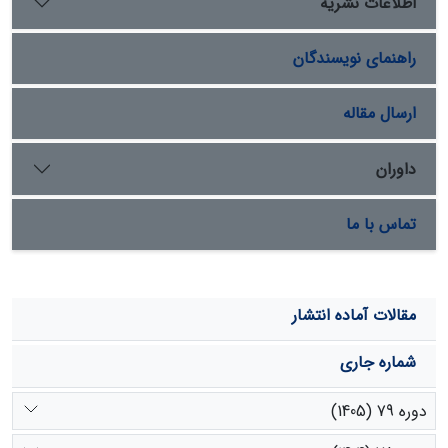
اطلاعات نشریه
دیگر، مانند آب زیرزمینی، مربوط باشد. بخشی از تغییراتِ
متغیرهای جریان، به‌ویژه در دبی‏های پایه، کاملاً با بارش توجیه
راهنمای نویسندگان
نمی‏شود و می‏تواند از تغییرات دما یا عواملی مانند افزایش
بهره‏برداری از آب زیرزمینی متأثر باشد.
ارسال مقاله
داوران
تماس با ما
مقالات آماده انتشار
شماره جاری
دوره 79 (1405)