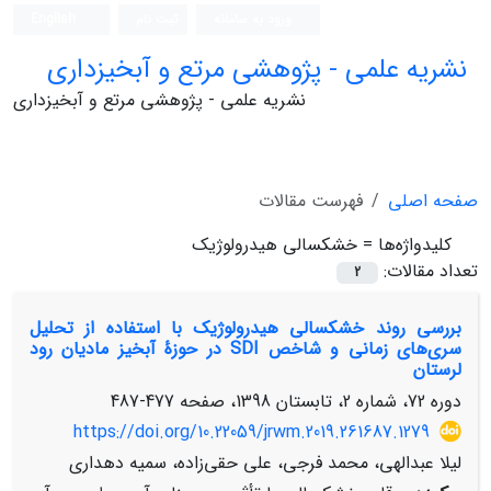
ورود به سامانه
ثبت نام
English
نشریه علمی - پژوهشی مرتع و آبخیزداری
نشریه علمی - پژوهشی مرتع و آبخیزداری
صفحه اصلی
فهرست مقالات
کلیدواژه‌ها =
خشکسالی هیدرولوژیک
تعداد مقالات:
2
بررسی روند خشکسالی هیدرولوژیک با استفاده از تحلیل
سری‌های زمانی و شاخص SDI در حوزۀ آبخیز مادیان رود
لرستان
دوره 72، شماره 2، تابستان 1398، صفحه
477-487
https://doi.org/10.22059/jrwm.2019.261687.1279
لیلا عبدالهی، محمد فرجی، علی حقی‌زاده، سمیه دهداری