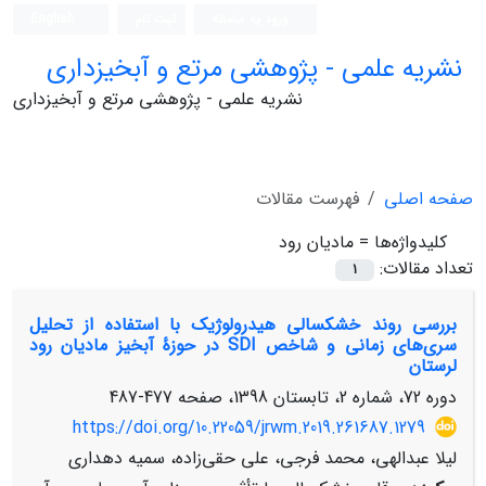
ورود به سامانه
ثبت نام
English
نشریه علمی - پژوهشی مرتع و آبخیزداری
نشریه علمی - پژوهشی مرتع و آبخیزداری
صفحه اصلی
فهرست مقالات
کلیدواژه‌ها =
مادیان رود
تعداد مقالات:
1
بررسی روند خشکسالی هیدرولوژیک با استفاده از تحلیل
سری‌های زمانی و شاخص SDI در حوزۀ آبخیز مادیان رود
لرستان
دوره 72، شماره 2، تابستان 1398، صفحه
477-487
https://doi.org/10.22059/jrwm.2019.261687.1279
لیلا عبدالهی، محمد فرجی، علی حقی‌زاده، سمیه دهداری