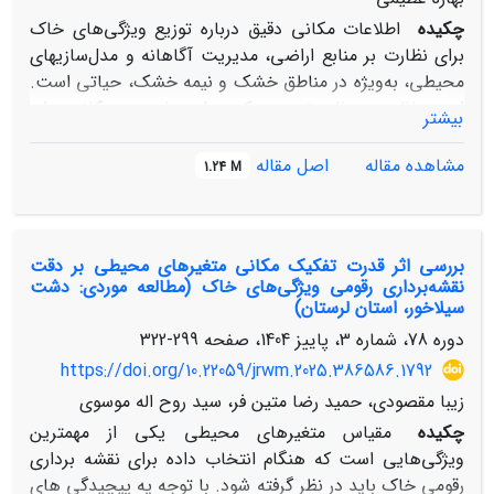
چکیده
اطلاعات مکانی دقیق درباره توزیع ویژگی‌های خاک
برای نظارت بر منابع اراضی، مدیریت آگاهانه و مدل‌سازی­های
محیطی، به‌ویژه در مناطق خشک و نیمه خشک، حیاتی است.
این مطالعه به‌منظور توسعه یک مدل پیش‌بینی مکانی برای
بیشتر
شوری خاک در دشت میمه، شهرستان دهلران، با استفاده از
الگوریتم یادگیری ماشین جنگل تصادفی (RF) جهت بررسی
مشاهده مقاله
اصل مقاله
1.24 M
تغییرات مکانی شوری خاک در لایه سطحی و زیرسطحی
انجام شده است. نمونه‌های خاک از ۱۰۰ نقطه جمع‌آوری،
قابلیت هدایت الکتریکی (EC) آنها اندازه‌گیری و تغییرات
بررسی اثر قدرت تفکیک مکانی متغیرهای محیطی بر دقت
مکانی شوری خاک با استفاده از مدل RF مدل‌سازی شد. هفت
نقشه‌برداری رقومی ویژگی‌های خاک (مطالعه موردی: دشت
متغیر محیطی شامل شاخص سبزینگی، شدت تابش پخشیده،
سیلاخور، استان لرستان)
شاخص همواری کف دره، شاخص تفاضلی پوشش گیاهی
دوره 78، شماره 3، پاییز 1404، صفحه
299-322
نرمال شده، شاخص شوری، شاخص اثر باد و درخشندگی بر
https://doi.org/10.22059/jrwm.2025.386586.1792
اساس روش جنگل تصادفی از مدل رقومی ارتفاع و داده‌های
ماهوارهی سنتتیل 2 بودند. این مدل با استفاده از ۸۰ درصد از
زیبا مقصودی، حمید رضا متین فر، سید روح اله موسوی
داده‌ها برای آموزش و ۲۰ درصد برای اعتبارسنجی طراحی شد
چکیده
مقیاس متغیرهای محیطی یکی از مهمترین
و کارایی آن از طریق آماره­های ریشه دوم میانگین مربعات
ویژگی‌هایی است که هنگام انتخاب داده برای نقشه برداری
خطا RMSE))، ضریب تعیین (R²) و ضریب همبستگی تطابق
رقومی خاک باید در نظر گرفته شود. با توجه یه پیچیدگی های