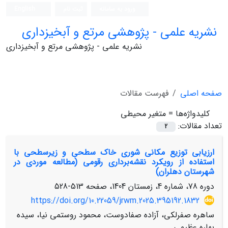
ورود به سامانه
ثبت نام
English
نشریه علمی - پژوهشی مرتع و آبخیزداری
نشریه علمی - پژوهشی مرتع و آبخیزداری
صفحه اصلی
فهرست مقالات
کلیدواژه‌ها =
متغیر محیطی
تعداد مقالات:
2
ارزیابی توزیع مکانی شوری خاک سطحی و زیرسطحی با
استفاده از رویکرد نقشه‌برداری رقومی (مطالعه موردی در
شهرستان دهلران)
دوره 78، شماره 4، زمستان 1404، صفحه
513-528
https://doi.org/10.22059/jrwm.2025.395192.1832
ساهره صفرلکی، آزاده صفادوست، محمود روستمی نیا، سیده
بهاره عظیمی