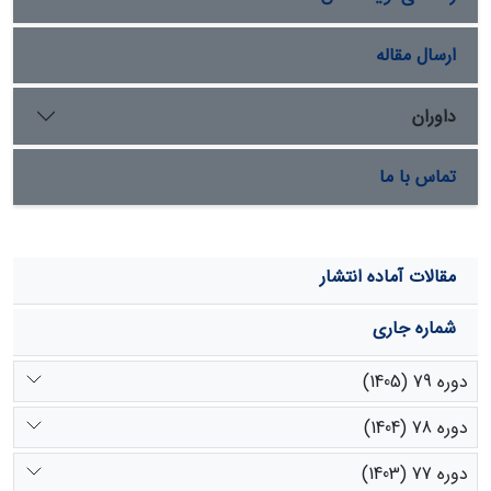
بیشترین دقت را نشان دادند. مناسب‌ترین اندازه سلول برای
CCE، pH، Sand و Silt 30 *30 متر، برای SOC 60 *60 متر و
برای Clay 90 *90 متر شناخته شد. به طور کلی نتایج نشان داد
ارسال مقاله
که در مناطقه مطالعاتی استفاده از مقیاس‌های میانی (اندازه
سلول 30 *30 متر تا 90 *90 متر) منجر به پیش‌بینی ویژگی‌های
داوران
خاک با دقت بالاتر شد.
تماس با ما
مقالات آماده انتشار
شماره جاری
دوره 79 (1405)
دوره 78 (1404)
دوره 77 (1403)