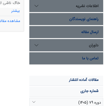
خاک ناشی از 
اطلاعات نشریه
بیشتر
راهنمای نویسندگان
مشاهده مقاله
نتایج ارزیاب
ارسال مقاله
برخوردار بود 
صرفه‌جویی وق
داوران
هوش مصنوعی و
تماس با ما
مقالات آماده انتشار
شماره جاری
دوره 79 (1405)