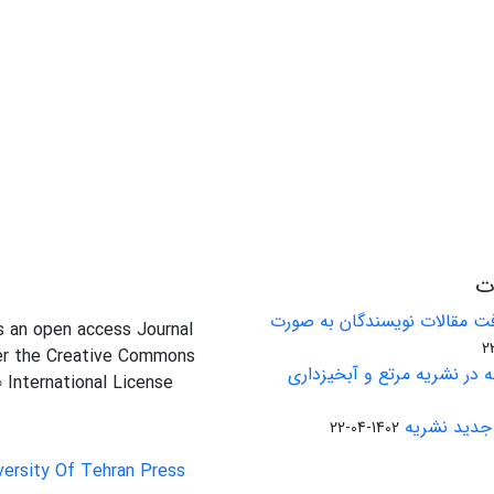
ات
ت مقالات نویسندگان به صورت
is an open access Journal
er the Creative Commons
 در نشریه مرتع و آبخیزداری
0 International License
جدید نشریه
1402-04-22
versity Of Tehran Press