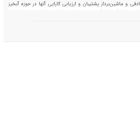
و ماشین‌بردار پشتیبان و ارزیابی کارایی آنها در حوزه آبخیز
ماهورمیلاتی واقع در جنوب‌غرب استان فارس اقدام کرد. در طی چهار سال (1399 لغایت 1402)، اندازه‌گیری‌های میدانی پارامترهای ابعادی 70 خندق
رهای مستقل و میزان هدررفت خاک خندق‌ها به‌عنوان متغیر وابسته در نظر گرفته شدند
و مدل‌سازی با رویکرد اعتبارسنجی متقاطع انجام شد. دقت مدل‌ها با استفاده از معیارهای کمی خطای جذر میانگین مربعات (RMSE)، ضریب تعیین
(R2)، ریشه مربعات خطا (RSR) و همبستگی تطابق (d) مورد بررسی قرار گرفت. میزان هدررفت خاک خندق‌ها در دوره مورد مطالعه 15300/94 تن بود.
 ارزیابی، نسبت به مدل ماشین‌بردار پشتیبان از عملکرد بهتری
یش خندقی معرفی شد. یافته‌ها نشان داد "مدل‌سازی" می‌تواند در
. به این منظور پیشنهاد می‌شود استفاده از مدل‌های مبتنی بر
ار گیرد.