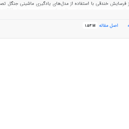
فرسایش خندقی با استفاده از مدل‌های یادگیری ماشینی جنگل تصادفی 
انجام شد. در فرآیند مدل‌سازی، 15 عامل محیطی، به‌عنوان متغی
اصل مقاله
1.53 M
ی دقت پیش‌بینی مدل‌ها نشان داد مدل جنگل تصادفی از نظر معیارهای
و به‌عنوان مدل برتر برای پیش‌بینی میزان هدررفت خاک ناشی از فرسا
ت و هزینه، خدمات ارزنده‌ای به مدیریت حفاظت آب و خاک ارائه دهد
 ساختار یادگیری ماشینی در پژوهش‌های آینده مورد توجه بیشتری قر