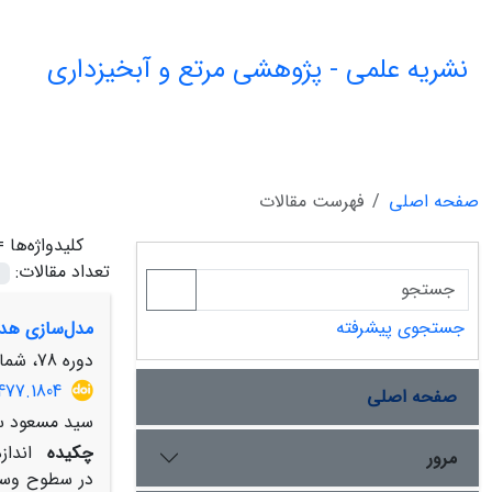
نشریه علمی - پژوهشی مرتع و آبخیزداری
صفحه اصلی
فهرست مقالات
کلیدواژه‌ها 
تعداد مقالات:
جستجوی پیشرفته
مدل‌سازی هدر
دوره 78، شماره 3، پاییز 1404، صفحه
477.1804
صفحه اصلی
سید مسعود سل
چکیده
انداز
مرور
در سطوح وسیع