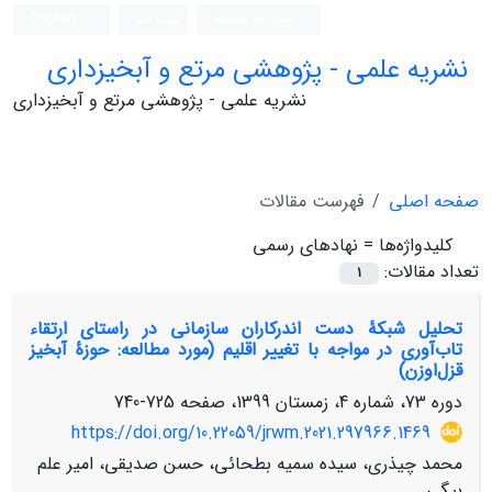
ورود به سامانه
ثبت نام
English
نشریه علمی - پژوهشی مرتع و آبخیزداری
نشریه علمی - پژوهشی مرتع و آبخیزداری
صفحه اصلی
فهرست مقالات
کلیدواژه‌ها =
نهادهای رسمی
تعداد مقالات:
1
تحلیل شبکۀ دست اندرکاران سازمانی در راستای ارتقاء
تاب‌آوری در مواجه با تغییر اقلیم (مورد مطالعه: حوزۀ آبخیز
قزل‌اوزن)
دوره 73، شماره 4، زمستان 1399، صفحه
725-740
https://doi.org/10.22059/jrwm.2021.297966.1469
محمد چیذری، سیده سمیه بطحائی، حسن صدیقی، امیر علم
بیگی