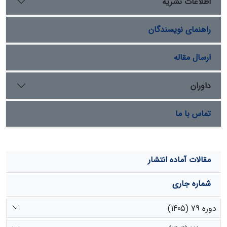
اطلاعات نشریه
گیاهی NDVI مثبت و26/0 و ضریب همبستگی بین بارش و
شاخص گیاهی EVI ،02/0 می‌باشد که نشان دهنده ارتباط
راهنمای نویسندگان
مستقیم بین این دو متغییر بود. نتایج ضریب همبستگی دما
و شاخص‌ پوشش گیاهی NDVI 33/0- و شاخص EVI ، 07/0-
نشان داد که رابطه بین شاخص پوشش گیاهی و دما غیر
ارسال مقاله
مستقیم می باشد
داوران
تماس با ما
مقالات آماده انتشار
شماره جاری
دوره 79 (1405)