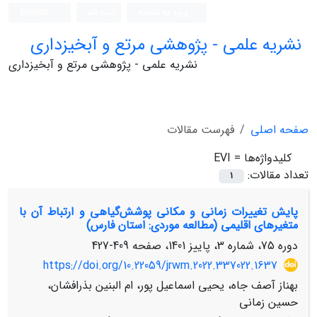
ورود به سامانه
ثبت نام
English
نشریه علمی - پژوهشی مرتع و آبخیزداری
نشریه علمی - پژوهشی مرتع و آبخیزداری
صفحه اصلی
فهرست مقالات
کلیدواژه‌ها =
EVI
تعداد مقالات:
1
پایش تغییرات زمانی و مکانی پوشش‌گیاهی و ارتباط آن با
متغیرهای اقلیمی (مطالعه موردی: استان فارس)
دوره 75، شماره 3، پاییز 1401، صفحه
409-427
https://doi.org/10.22059/jrwm.2022.337022.1637
بهناز آصف جاه، یحیی اسماعیل پور، ام البنین بذرافشان،
حسین زمانی