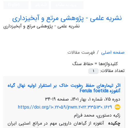
ورود به سامانه
ثبت نام
English
نشریه علمی - پژوهشی مرتع و آبخیزداری
نشریه علمی - پژوهشی مرتع و آبخیزداری
صفحه اصلی
فهرست مقالات
کلیدواژه‌ها =
حفاظ سنگ
تعداد مقالات:
1
اثر تیمارهای حفظ رطوبت خاک بر استقرار اولیه نهال گیاه
آنغوزه Ferula foetida
دوره 75، شماره 1، بهار 1401، صفحه
19-34
https://doi.org/10.22059/jrwm.2022.335130.1629
زکیه دستوری، محمد فرزام
چکیده
آنغوزه از گیاهان دارویی مهم در مراتع استپی ایران