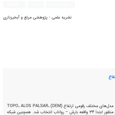
ورود به سامانه
ثبت نام
English
نشریه علمی - پژوهشی مرتع و آبخیزداری
فاع
پژوهش حاضر تاثیر پذیری مدل هیدروگراف واحد لحظه‌ای کلارک را از دقت مدل‌های مختلف رقومی ارتفاع (DEM) TOPO، ALOS PALSAR،
ASTER، SRTM و GTOPO در حوزه‌آبخیز امامه مورد ارزیابی قرار می‌دهد. برای این منظور ابتدا 34 واقعه بارش – رواناب انتخاب شد. همچنین شبکه