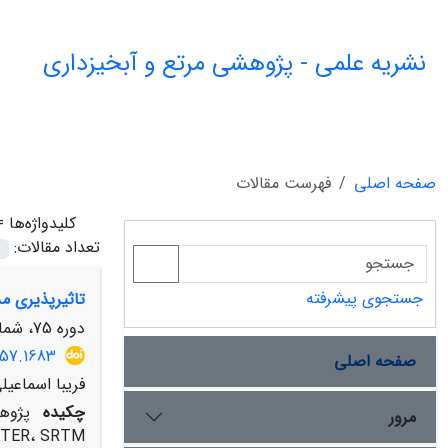
نشریه علمی - پژوهشی مرتع و آبخیزداری
صفحه اصلی
فهرست مقالات
کلیدواژه‌ها 
تعداد مقالات:
جستجوی پیشرفته
تاثیرپذیری م
دوره 75، شماره 4، زمستان 1401، صفحه
357.1683
صفحه اصلی
فریبا اسماعی
چکیده
مرور