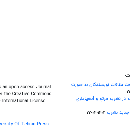
ات
ت مقالات نویسندگان به صورت
is an open access Journal
er the Creative Commons
 در نشریه مرتع و آبخیزداری
0 International License
جدید نشریه
1402-04-22
versity Of Tehran Press