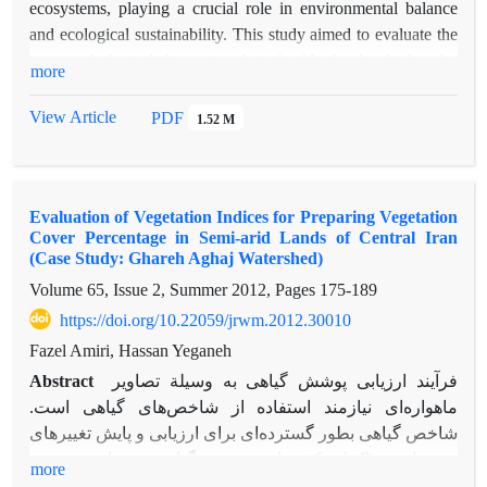
ecosystems, playing a crucial role in environmental balance
and ecological sustainability. This study aimed to evaluate the
geomorphological change trends in the Abarkouh salt playa by
more
employing advanced remote sensing techniques within the
Google Earth Engine (GEE) platform. The research monitored
View Article
PDF
1.52 M
geomorphological facies and environmental changes in the
playa from 2002 to 2024 using Landsat 5 and 8 satellite
imagery. Spectral indices for vegetation (NDVI, SAVI, EVI,
Evaluation of Vegetation Indices for Preparing Vegetation
and TSAVI), water (MNDWI), soil moisture (NDMI), and
Cover Percentage in Semi-arid Lands of Central Iran
soil salinity (SI) were analyzed to assess these changes. The
(Case Study: Ghareh Aghaj Watershed)
results reveal substantial geomorphological alterations in the
Volume 65, Issue 2, Summer 2012, Pages
175-189
playa over the study period. Specifically, water bodies and
https://doi.org/10.22059/jrwm.2012.30010
vegetation cover decreased by approximately 65% and 51%,
respectively, from the initial year, while saline, clay, and sandy
Fazel Amiri, Hassan Yeganeh
lands expanded by about 23%, 66%, and 103%. Spectral
Abstract
فرآیند ارزیابی پوشش گیاهی به وسیلة تصاویر
index analyses further indicated a significant decline in water
ماهواره‌ای نیازمند استفاده از شاخص‌های گیاهی است.
levels and a significant rise in soil salinity, both at the 1% and
شاخص گیاهی بطور گسترده‌ای برای ارزیابی و پایش تغییرهای
5% significance levels, respectively. Notably, a key finding of
بو شناختی (اکولوژیک) مانند پوشش گیاهی، بیوماس پوشش
more
this study is the contradiction between the spectral indices and
سطح خاک و شاخص سطح برگ استفاده می‌شود. اهداف این