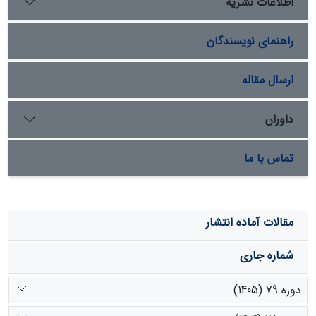
اطلاعات نشریه
دیگر، مانند آب زیرزمینی، مربوط باشد. بخشی از تغییراتِ
متغیرهای جریان، به‌ویژه در دبی‏های پایه، کاملاً با بارش توجیه
راهنمای نویسندگان
نمی‏شود و می‏تواند از تغییرات دما یا عواملی مانند افزایش
بهره‏برداری از آب زیرزمینی متأثر باشد.
ارسال مقاله
داوران
تماس با ما
مقالات آماده انتشار
شماره جاری
دوره 79 (1405)