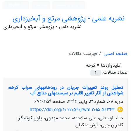
ورود به سامانه
ثبت نام
English
نشریه علمی - پژوهشی مرتع و آبخیزداری
نشریه علمی - پژوهشی مرتع و آبخیزداری
صفحه اصلی
فهرست مقالات
کلیدواژه‌ها =
کرخه
تعداد مقالات:
1
تحلیل روند تغییرات جریان در رودخانه‏های سراب کرخه:
شواهدی از آثار تغییر اقلیم بر سیستم‏های منابع آب
دوره 68، شماره 3، پاییز 1394، صفحه
659-674
https://doi.org/10.22059/jrwm.2015.56344
خالد اوسطی، علی سلاجقه، محمد مهدوی، پاول کوئنیگر،
کامران چپی، آرش ملکیان