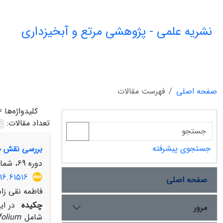
نشریه علمی - پژوهشی مرتع و آبخیزداری
صفحه اصلی
فهرست مقالات
کلیدواژه‌ها 
تعداد مقالات:
جستجوی پیشرفته
بررسی نقش خ
دوره 69، شماره 3، پاییز 1395، صفحه
16.61516
صفحه اصلی
فاطمه نقی زا
چکیده
در ای
مرور
شامل
folium