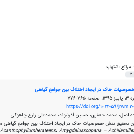
=
مراتع اشتهارد
2
صوصیات خاک در ایجاد اختلاف بین جوامع گیاهی
765-776
https://doi.org/10.22059/jrwm.20
ده اصل، محمد جعفری، حسین آذرنیوند، محمدعلی زارع چاهوکی
ن تحقیق نقش خصوصیات خاک در ایجاد اختلاف بین جوامع گیاهی مورد
–
Acanthophyllum
herateens
،
Amygdalus
scoparia
–
Achilla
mille