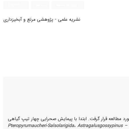
ورود به سامانه
ثبت نام
English
نشریه علمی - پژوهشی مرتع و آبخیزداری
 مطالعه قرار گرفت. ابتدا با پیمایش صحرایی چهار تیپ گیاهی
Pteropyrum
aucheri
-
Salsola
rigida
،
Astragalus
gossypinus