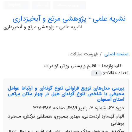
ورود به سامانه
ثبت نام
English
نشریه علمی - پژوهشی مرتع و آبخیزداری
نشریه علمی - پژوهشی مرتع و آبخیزداری
صفحه اصلی
فهرست مقالات
کلیدواژه‌ها =
اقلیم و پستی روش کوادرات
تعداد مقالات:
1
بررسی مدل‌‌های توزیع فراوانی تنوع گونه‌‌ای و ارتباط عوامل
محیطی با شاخص تنوع گونه‌‌ای هیل در چهار مکان مرتعی
استان اصفهان
دوره 63، شماره 3، پاییز 1389، صفحه
387-397
الهام قهساره اردستانی، مهدی بصیری، مصطفی ترکش، مسعود
برهانی
چکیده
سه خطرِ جنگ هسته‌‌ای، تغییرات اقلیمی و زوال تنوع