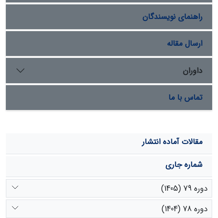
5/6 درصد از رسوبات ورودی، در رده­های بعد قرار گرفته­اند.
راهنمای نویسندگان
همچنین برای ذرات کمتر از 62 میکرومتر، سازندهای پابده-
گورپی با اشتراک 80 درصد از رسوبات ورودی، بیشترین سهم را
در تولید این ذرات داشته است و تنها 20 درصد از رسوبات با
ارسال مقاله
این اندازه به سایر سازندها اختصاص دارد.
داوران
تماس با ما
مقالات آماده انتشار
شماره جاری
دوره 79 (1405)
دوره 78 (1404)