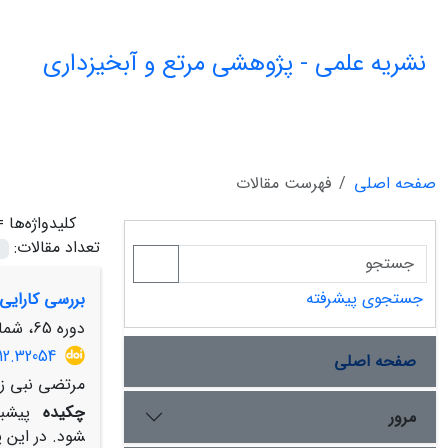
نشریه علمی - پژوهشی مرتع و آبخیزداری
صفحه اصلی
فهرست مقالات
کلیدواژه‌ها 
تعداد مقالات:
جستجوی پیشرفته
بررسی کارایی
دوره 65، شماره 4، زمستان 1391، صفحه
12.32054
صفحه اصلی
مرتضی نبی زا
چکیده
پیش­بی
مرور
شود. در این 