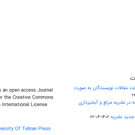
ات
ت مقالات نویسندگان به صورت
is an open access Journal
er the Creative Commons
 در نشریه مرتع و آبخیزداری
0 International License
جدید نشریه
1402-04-22
versity Of Tehran Press