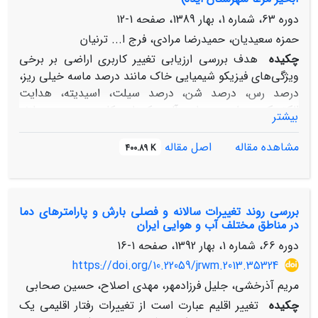
دوره 63، شماره 1، بهار 1389، صفحه
1-12
حمزه سعیدیان، حمیدرضا مرادی، فرج ا... ترنیان
چکیده
هدف بررسی ارزیابی تغییر کاربری اراضی بر برخی
ویژگی‌های فیزیکو شیمیایی خاک مانند درصد ماسه خیلی ریز،
درصد رس، درصد شن، درصد سیلت، اسیدیته، هدایت
الکتریکی، رطوبت، ماده آلی، کربنات کلسیم در دو سازند
بیشتر
گچساران و آغاجاری صورت گرفت. بدین منظور در سازند
آغاجاری در 7 نقطه و با سه بار تکرار و سازند گچساران در 6
مشاهده مقاله
اصل مقاله
400.89 K
نقطه و با 3 بار تکرار و در سه کاربری مرتع، منطقه مسکونی و
اراضی کشاورزی نمونه‌برداری خاک انجام شد. نمونه‌برداری از
عمق 0-20 سانتی متری خاک برداشت شد. پس از انجام
بررسی روند تغییرات سالانه و فصلی بارش و پارامترهای دما
آزمایش‌های مربوط، نتایج مورد بررسی قرار گرفت. بر پایه
در مناطق مختلف آب و هوایی ایران
نتایج بدست آمده، کاربری مرتع در دو سازند گچساران و
دوره 66، شماره 1، بهار 1392، صفحه
1-16
آغاجاری از لحاظ درصد رس، شن، EC، pH، رطوبت و کربنات
کلسیم دارای اختلاف معنی‌داری می‌باشند و در دیگر موارد
https://doi.org/10.22059/jrwm.2013.35324
اختلافی دیده نشد. بین کاربری زراعی در دو سازند گچساران و
مریم آذرخشی، جلیل فرزادمهر، مهدی اصلاح، حسین صحابی
آغاجاری از لحاظ درصد ماسه خیلی ریز، شن، درصد رس،
چکیده
تغییر اقلیم عبارت است از تغییرات رفتار اقلیمی یک
رطوبت و کربنات کلسیم اختلاف معنی‌داری می‌باشند و در