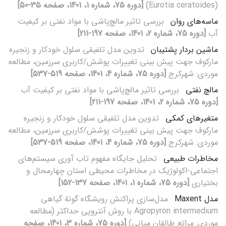
(Eurotia ceratoides)
[دوره 75، شماره 1، 1401، صفحه 35-50]
ماسه‌های روان
بررسی تاثیر مالچ‌پاشی با مواد نفتی بر کیفیت
آب
[دوره 75، شماره 2، 1401، صفحه 197-211]
ماشین بردار پشتیبان
تدوین مدل تلفیقی سلول خودکار و زنجیره
مارکوف جهت پیش بینی تغییرات پوشش/کاربری سرزمین، مطالعه
موردی: شهرکرج
[دوره 75، شماره 4، 1401، صفحه 519-537]
مالچ ‌نفتی
بررسی تاثیر مالچ‌پاشی با مواد نفتی بر کیفیت آب
[دوره 75، شماره 2، 1401، صفحه 197-211]
متغیرهای کمکی
تدوین مدل تلفیقی سلول خودکار و زنجیره
مارکوف جهت پیش بینی تغییرات پوشش/کاربری سرزمین، مطالعه
موردی: شهرکرج
[دوره 75، شماره 4، 1401، صفحه 519-537]
مخاطرات طبیعی
تحلیل جایگاه مفهوم تاب آوری سیستم‌های
اجتماعی-اکولوژیک در مخاطرات محیطی استان چهارمحال و
بختیاری
[دوره 75، شماره 1، 1401، صفحه 137-152]
مدل Maxent
مدل‌سازی پراکنش رویشگاه گونة گیاهی
Agropyron intermedium با روش آنتروپی حداکثر (مطالعه
موردی: مراتع طالقان میانی)
[دوره 75، شماره 3، 1401، صفحه