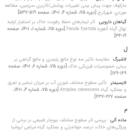
مارکوف جهت پیش بینی تغییرات پوشش/کاربری سرزمین، مطالعه
موردی: شهرکرج
[دوره 75، شماره 4، 1401، صفحه 519-537]
گیاهان دارویی
اثر تیمارهای حفظ رطوبت خاک بر استقرار اولیه
نهال گیاه آنغوزه Ferula foetida
[دوره 75، شماره 1، 1401، صفحه
19-34]
ل
لاشبرگ
مقایسه تاثیر سه نوع مالچ پلیمری و مالچ گیاهی بر
برخی خصوصیات فیزیکی خاک
[دوره 75، شماره 2، 1401، صفحه
169-179]
لایسیمتر
تأثیر سطوح مختلف شوری آب بر میزان تبخیر و تعرق
و عملکرد گیاه Atriplex canescens
[دوره 75، شماره 4، 1401،
صفحه 627-637]
م
ماده آلی
بررسی اثر سطوح مختلف بیوچار طبیعی بر برخی از
ویژگی‌های خاک، درصد جوانه‌زنی و عملکرد گیاه مرتعی اروشیا