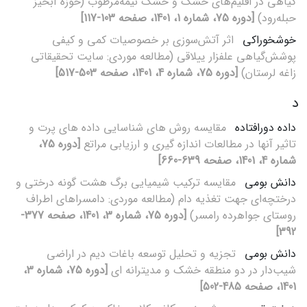
گیاهی در اقلیم‌های خشک و خشک نیمه‌مرطوب (حوزه آبخیز
حبله‌رود)
[دوره 75، شماره 1، 1401، صفحه 103-117]
خوشخوراکی
اثر آتش‌سوزی بر خصوصیات کمی و کیفی
پوشش‌گیاهی علفزار ییلاقی (مطالعه موردی: سایت تحقیقاتی
زاغه لرستان)
[دوره 75، شماره 4، 1401، صفحه 503-517]
د
داده دورافتاده
مقایسه روش های شناسایی داده های پرت و
تاثیر آنها در مطالعات اندازه گیری و ارزیابی مراتع
[دوره 75،
شماره 4، 1401، صفحه 639-660]
دانش بومی
مقایسه ترکیب شیمیایی برگ هشت گونه‌ درختی و
درختچه‌ای جهت تغذیه دام (مطالعه موردی: دامسراهای اطراف
روستای جواهرده رامسر)
[دوره 75، شماره 3، 1401، صفحه 377-
392]
دانش بومی
تجزیه و تحلیل توسعه باغات دیم در اراضی
شیب‌دار در دو منطقه خشک و مدیترانه ای
[دوره 75، شماره 3،
1401، صفحه 485-502]