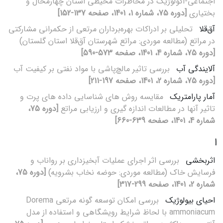
اجتماعی-اکولوژیک در مخاطرات محیطی استان چهارمحال و
بختیاری
[دوره 75، شماره 1، 1401، صفحه 137-152]
آق‌قلا
تحلیلی بر ادراکات بهره‌برداران مرتعی از حکمرانی مشارکتی
در مراتع (مطالعه‌ موردی: مراتع شهرستان آق‌قلا استان گلستان)
[دوره 75، شماره 4، 1401، صفحه 573-590]
آلایندگی آب
بررسی تاثیر مالچ‌پاشی با مواد نفتی بر کیفیت آب
[دوره 75، شماره 2، 1401، صفحه 197-211]
آمار پارامتریک
مقایسه روش های شناسایی داده های پرت و
تاثیر آنها در مطالعات اندازه گیری و ارزیابی مراتع
[دوره 75،
شماره 4، 1401، صفحه 639-660]
ا
اثربخشی
بررسی اثر اجرای عملیات آبخیزداری بر رواناب و
فرسایش خاک (مطالعه موردی: حوضه نخاب بشرویه)
[دوره 75،
شماره 2، 1401، صفحه 299-317]
احیای بیولوژیک
بررسی امکان توسعه گونه مرتعی Dorema
ammoniacum با لحاظ شرایط رویشگاهی و استفاده از مدل