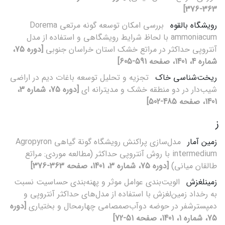
363-376]
رویشگاه بالقوه
بررسی امکان توسعه گونه مرتعی Dorema
ammoniacum با لحاظ شرایط رویشگاهی و استفاده از مدل
آنتروپی حداکثر در مراتع خشک استان خراسان جنوبی
[دوره 75،
شماره 4، 1401، صفحه 591-605]
ریخت‌شناسی خاک
تجزیه و تحلیل توسعه باغات دیم در اراضی
شیب‌دار در دو منطقه خشک و مدیترانه ای
[دوره 75، شماره 3،
1401، صفحه 485-502]
ز
زمین آمار
مدل‌سازی پراکنش رویشگاه گونة گیاهی Agropyron
intermedium با روش آنتروپی حداکثر (مطالعه موردی: مراتع
طالقان میانی)
[دوره 75، شماره 3، 1401، صفحه 363-376]
زمین‏لغزش
الویت‌بندی عوامل موثر و پهنه‌بندی حساسیت نسبت
به رخداد زمین‌لغزش با استفاده از مدل‌های حداکثر آنتروپی و
دمپسترشفر در حوضه دوآب‌صمصامی چهارمحال و بختیاری
[دوره
75، شماره 1، 1401، صفحه 51-72]