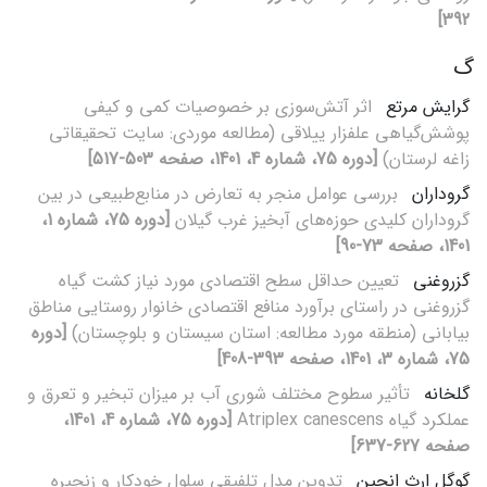
392]
گ
گرایش مرتع
اثر آتش‌سوزی بر خصوصیات کمی و کیفی
پوشش‌گیاهی علفزار ییلاقی (مطالعه موردی: سایت تحقیقاتی
زاغه لرستان)
[دوره 75، شماره 4، 1401، صفحه 503-517]
گروداران
بررسی عوامل منجر به تعارض در منابع‌طبیعی در بین
گروداران کلیدی حوزه‌های آبخیز غرب گیلان
[دوره 75، شماره 1،
1401، صفحه 73-90]
گزروغنی
تعیین حداقل سطح اقتصادی مورد نیاز کشت گیاه
گزروغنی در راستای برآورد منافع اقتصادی خانوار روستایی مناطق
بیابانی (منطقه مورد مطالعه: استان سیستان و بلوچستان)
[دوره
75، شماره 3، 1401، صفحه 393-408]
گلخانه
تأثیر سطوح مختلف شوری آب بر میزان تبخیر و تعرق و
عملکرد گیاه Atriplex canescens
[دوره 75، شماره 4، 1401،
صفحه 627-637]
گوگل ارث انجین
تدوین مدل تلفیقی سلول خودکار و زنجیره