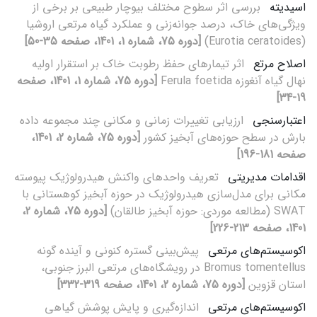
اسیدیته
بررسی اثر سطوح مختلف بیوچار طبیعی بر برخی از
ویژگی‌های خاک، درصد جوانه‌زنی و عملکرد گیاه مرتعی اروشیا
(Eurotia ceratoides)
[دوره 75، شماره 1، 1401، صفحه 35-50]
اصلاح مرتع
اثر تیمارهای حفظ رطوبت خاک بر استقرار اولیه
نهال گیاه آنغوزه Ferula foetida
[دوره 75، شماره 1، 1401، صفحه
19-34]
اعتبارسنجی
ارزیابی تغییرات زمانی و مکانی چند مجموعه داده
بارش در سطح حوزه‌های آبخیز کشور
[دوره 75، شماره 2، 1401،
صفحه 181-196]
اقدامات مدیریتی
تعریف واحدهای واکنش هیدرولوژیک پیوسته
مکانی برای مدل‌سازی هیدرولوژیک در حوزه آبخیز کوهستانی با
SWAT (مطالعه موردی: حوزه آبخیز طالقان)
[دوره 75، شماره 2،
1401، صفحه 213-226]
اکوسیستم‌‌های مرتعی
پیش‌‌بینی گستره کنونی و آینده گونه
Bromus tomentellus در رویشگاه‌‌های مرتعی البرز جنوبی،
استان قزوین
[دوره 75، شماره 2، 1401، صفحه 319-332]
اکوسیستم‌‌های مرتعی
اندازه‌‌گیری و پایش پوشش گیاهی