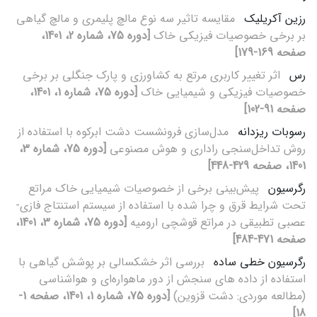
رزین آکریلیک
مقایسه تاثیر سه نوع مالچ پلیمری و مالچ گیاهی
بر برخی خصوصیات فیزیکی خاک
[دوره 75، شماره 2، 1401،
صفحه 169-179]
رس
اثر تغییر کاربری مرتع به کشاورزی و پارک جنگلی بر برخی
خصوصیات فیزیکی و شیمیایی خاک
[دوره 75، شماره 1، 1401،
صفحه 91-102]
رسوبات ریزدانه
مدل‌سازی فرونشست دشت ابرکوه با استفاده از
روش تداخل‌سنجی راداری و هوش مصنوعی
[دوره 75، شماره 3،
1401، صفحه 429-448]
رگرسیون
پیش‌بینی برخی از خصوصیات شیمیایی خاک مراتع
تحت شرایط قرق و چرا شده با استفاده از سیستم استنتاج فازی-
عصبی تطبیقی در مراتع قوشچی ارومیه
[دوره 75، شماره 3، 1401،
صفحه 471-484]
رگرسیون خطی ساده
بررسی اثر خشکسالی بر پوشش گیاهی با
استفاده از داده های سنجش از دور ماهواره‌ای و هواشناسی
(مطالعه موردی: دشت قزوین)
[دوره 75، شماره 1، 1401، صفحه 1-
18]