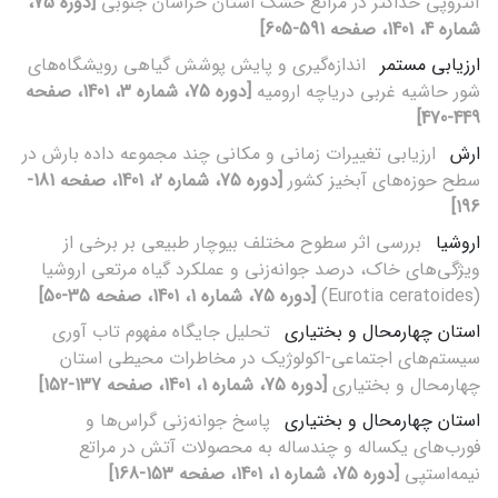
آنتروپی حداکثر در مراتع خشک استان خراسان جنوبی
[دوره 75،
شماره 4، 1401، صفحه 591-605]
ارزیابی مستمر
اندازه‌‌گیری و پایش پوشش گیاهی رویشگاه‌‌های
شور حاشیه غربی دریاچه ارومیه
[دوره 75، شماره 3، 1401، صفحه
449-470]
ارش
ارزیابی تغییرات زمانی و مکانی چند مجموعه داده بارش در
سطح حوزه‌های آبخیز کشور
[دوره 75، شماره 2، 1401، صفحه 181-
196]
اروشیا
بررسی اثر سطوح مختلف بیوچار طبیعی بر برخی از
ویژگی‌های خاک، درصد جوانه‌زنی و عملکرد گیاه مرتعی اروشیا
(Eurotia ceratoides)
[دوره 75، شماره 1، 1401، صفحه 35-50]
استان چهارمحال و بختیاری
تحلیل جایگاه مفهوم تاب آوری
سیستم‌های اجتماعی-اکولوژیک در مخاطرات محیطی استان
چهارمحال و بختیاری
[دوره 75، شماره 1، 1401، صفحه 137-152]
استان چهارمحال و بختیاری
پاسخ جوانه‌زنی گراس‌ها و
فورب‌های یکساله و چندساله به محصولات آتش در مراتع
نیمه‌استپی
[دوره 75، شماره 1، 1401، صفحه 153-168]