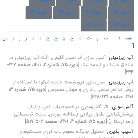
دوره 68
دوره 67
دوره 66
دوره 65
دوره 63
دوره 62
همه
آ
ا
ب
پ
ت
ث
ج
چ
ح
خ
د
ذ
ر
ز
ژ
س
آ
آب زیر‌زمینی
کمی سازی اثر تغییر اقلیم بر افت آب زیر‌زمینی در
مناطق خشک و نیمه‌خشک
[دوره 75، شماره 2، 1401، صفحه 227-
244]
آب زیرزمینی
مدل‌سازی فرونشست دشت ابرکوه با استفاده از
روش تداخل‌سنجی راداری و هوش مصنوعی
[دوره 75، شماره 3،
1401، صفحه 429-448]
آتش‌سوزی
اثر آتش‌سوزی بر خصوصیات کمی و کیفی
پوشش‌گیاهی علفزار ییلاقی (مطالعه موردی: سایت تحقیقاتی
زاغه لرستان)
[دوره 75، شماره 4، 1401، صفحه 503-517]
آسیب پذیری
تحلیل جایگاه مفهوم تاب آوری سیستم‌های