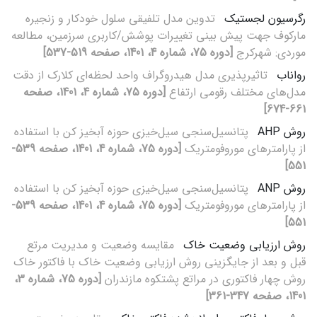
رگرسیون لجستیک
تدوین مدل تلفیقی سلول خودکار و زنجیره
مارکوف جهت پیش بینی تغییرات پوشش/کاربری سرزمین، مطالعه
موردی: شهرکرج
[دوره 75، شماره 4، 1401، صفحه 519-537]
رواناب
تاثیرپذیری مدل هیدروگراف واحد لحظه‌ای کلارک از دقت
مدل‌های مختلف رقومی ارتفاع
[دوره 75، شماره 4، 1401، صفحه
661-674]
روش AHP
پتانسیل‌سنجی سیل‌خیزی حوزه آبخیز کن با استفاده
از پارامترهای موروفومتریک
[دوره 75، شماره 4، 1401، صفحه 539-
551]
روش ANP
پتانسیل‌سنجی سیل‌خیزی حوزه آبخیز کن با استفاده
از پارامترهای موروفومتریک
[دوره 75، شماره 4، 1401، صفحه 539-
551]
روش ارزیابی وضعیت خاک
مقایسه وضعیت و مدیریت مرتع
قبل و بعد از جایگزینی روش ارزیابی وضعیت خاک با فاکتور خاک
روش چهار فاکتوری در مراتع پشتکوه مازندران
[دوره 75، شماره 3،
1401، صفحه 347-361]