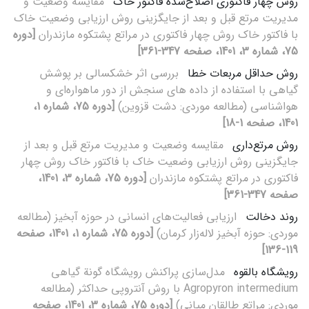
روش چهار فاکتوری اصلاح‌شده فاکتور خاک
مقایسه وضعیت و
مدیریت مرتع قبل و بعد از جایگزینی روش ارزیابی وضعیت خاک
با فاکتور خاک روش چهار فاکتوری در مراتع پشتکوه مازندران
[دوره
75، شماره 3، 1401، صفحه 347-361]
روش حداقل مربعات خطا
بررسی اثر خشکسالی بر پوشش
گیاهی با استفاده از داده های سنجش از دور ماهواره‌ای و
هواشناسی (مطالعه موردی: دشت قزوین)
[دوره 75، شماره 1،
1401، صفحه 1-18]
روش مرتع‌داری
مقایسه وضعیت و مدیریت مرتع قبل و بعد از
جایگزینی روش ارزیابی وضعیت خاک با فاکتور خاک روش چهار
فاکتوری در مراتع پشتکوه مازندران
[دوره 75، شماره 3، 1401،
صفحه 347-361]
روند دخالت
ارزیابی فعالیت‌های انسانی در حوزه آبخیز (مطالعه
موردی: حوزه آبخیز لاله‌زار کرمان)
[دوره 75، شماره 1، 1401، صفحه
119-136]
رویشگاه بالقوه
مدل‌سازی پراکنش رویشگاه گونة گیاهی
Agropyron intermedium با روش آنتروپی حداکثر (مطالعه
موردی: مراتع طالقان میانی)
[دوره 75، شماره 3، 1401، صفحه