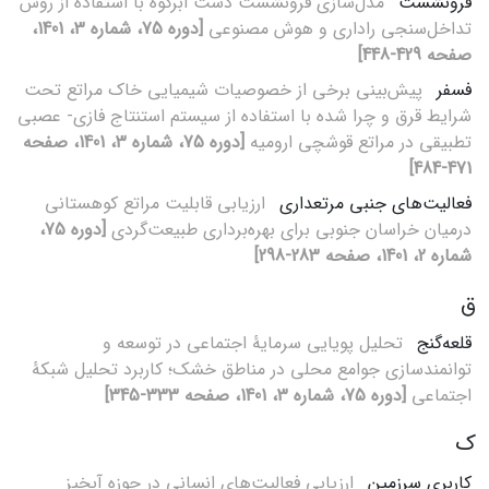
فرونشست
مدل‌سازی فرونشست دشت ابرکوه با استفاده از روش
تداخل‌سنجی راداری و هوش مصنوعی
[دوره 75، شماره 3، 1401،
صفحه 429-448]
فسفر
پیش‌بینی برخی از خصوصیات شیمیایی خاک مراتع تحت
شرایط قرق و چرا شده با استفاده از سیستم استنتاج فازی- عصبی
تطبیقی در مراتع قوشچی ارومیه
[دوره 75، شماره 3، 1401، صفحه
471-484]
فعالیت‌‌های جنبی مرتعداری
ارزیابی قابلیت مراتع کوهستانی
درمیان خراسان جنوبی برای بهره‌‌برداری طبیعت‌‌گردی
[دوره 75،
شماره 2، 1401، صفحه 283-298]
ق
قلعه‌گنج
تحلیل پویایی سرمایۀ اجتماعی در توسعه و
توانمندسازی جوامع محلی در مناطق خشک؛ کاربرد تحلیل شبکۀ
اجتماعی
[دوره 75، شماره 3، 1401، صفحه 333-345]
ک
کاربری سرزمین
ارزیابی فعالیت‌های انسانی در حوزه آبخیز