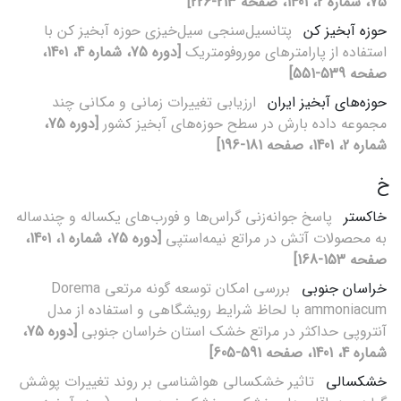
75، شماره 2، 1401، صفحه 213-226]
حوزه آبخیز کن
پتانسیل‌سنجی سیل‌خیزی حوزه آبخیز کن با
استفاده از پارامترهای موروفومتریک
[دوره 75، شماره 4، 1401،
صفحه 539-551]
حوزه‌های آبخیز ایران
ارزیابی تغییرات زمانی و مکانی چند
مجموعه داده بارش در سطح حوزه‌های آبخیز کشور
[دوره 75،
شماره 2، 1401، صفحه 181-196]
خ
خاکستر
پاسخ جوانه‌زنی گراس‌ها و فورب‌های یکساله و چندساله
به محصولات آتش در مراتع نیمه‌استپی
[دوره 75، شماره 1، 1401،
صفحه 153-168]
خراسان جنوبی
بررسی امکان توسعه گونه مرتعی Dorema
ammoniacum با لحاظ شرایط رویشگاهی و استفاده از مدل
آنتروپی حداکثر در مراتع خشک استان خراسان جنوبی
[دوره 75،
شماره 4، 1401، صفحه 591-605]
خشکسالی
تاثیر خشکسالی هواشناسی بر روند تغییرات پوشش