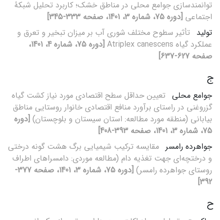
توانمندسازی جوامع محلی در مناطق خشک؛ کاربرد تحلیل شبکۀ
اجتماعی
[دوره 75، شماره 3، 1401، صفحه 333-345]
تولید
تأثیر سطوح مختلف شوری آب بر میزان تبخیر و تعرق و
عملکرد گیاه Atriplex canescens
[دوره 75، شماره 4، 1401،
صفحه 627-637]
ج
جوامع محلی
تعیین حداقل سطح اقتصادی مورد نیاز کشت گیاه
گزروغنی در راستای برآورد منافع اقتصادی خانوار روستایی مناطق
بیابانی (منطقه مورد مطالعه: استان سیستان و بلوچستان)
[دوره
75، شماره 3، 1401، صفحه 393-408]
جواهرده رامسر
مقایسه ترکیب شیمیایی برگ هشت گونه‌ درختی
و درختچه‌ای جهت تغذیه دام (مطالعه موردی: دامسراهای اطراف
روستای جواهرده رامسر)
[دوره 75، شماره 3، 1401، صفحه 377-
392]
ح