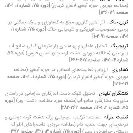
(مطالعه موردی: حوزه آبخیز لاله‌زار کرمان)
[دوره 75، شماره 1، 1401،
صفحه 119-136]
کربن خاک
اثر تغییر کاربری مرتع به کشاورزی و پارک جنگلی بر
برخی خصوصیات فیزیکی و شیمیایی خاک
[دوره 75، شماره 1،
1401، صفحه 91-102]
کریجینگ
تحلیل عاملی و پهنه‌بندی پارامترهای کیفی منابع آب
زیرزمینی (مطالعه موردی: دشت ارسنجان استان فارس)
[دوره 75،
شماره 4، 1401، صفحه 607-626]
کشاورزی
ارزیابی فعالیت‌های انسانی در حوزه آبخیز (مطالعه
موردی: حوزه آبخیز لاله‌زار کرمان)
[دوره 75، شماره 1، 1401، صفحه
119-136]
کنشگران کلیدی
تحلیل شبکه دست اندرکاران سازمانی در راستای
مدیریت مشارکتی منابع آب(منطقه مورد مطالعه: دشت ابهر)
[دوره
75، شماره 2، 1401، صفحه 263-282]
کیفیت علوفه
مقایسه ترکیب شیمیایی برگ هشت گونه‌ درختی و
درختچه‌ای جهت تغذیه دام (مطالعه موردی: دامسراهای اطراف
روستای جواهرده رامسر)
[دوره 75، شماره 3، 1401، صفحه 377-