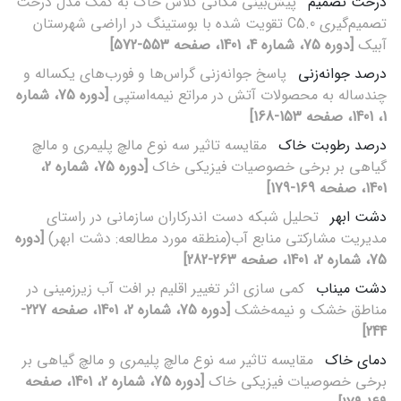
درخت‌ تصمیم
پیش‌بینی مکانی کلاس‌ خاک به کمک مدل درخت
تصمیم‌گیری C5.0 تقویت شده با بوستینگ در اراضی شهرستان
آبیک
[دوره 75، شماره 4، 1401، صفحه 553-572]
درصد جوانه‌زنی
پاسخ جوانه‌زنی گراس‌ها و فورب‌های یکساله و
چندساله به محصولات آتش در مراتع نیمه‌استپی
[دوره 75، شماره
1، 1401، صفحه 153-168]
درصد رطوبت خاک
مقایسه تاثیر سه نوع مالچ پلیمری و مالچ
گیاهی بر برخی خصوصیات فیزیکی خاک
[دوره 75، شماره 2،
1401، صفحه 169-179]
دشت ابهر
تحلیل شبکه دست اندرکاران سازمانی در راستای
مدیریت مشارکتی منابع آب(منطقه مورد مطالعه: دشت ابهر)
[دوره
75، شماره 2، 1401، صفحه 263-282]
دشت میناب
کمی سازی اثر تغییر اقلیم بر افت آب زیر‌زمینی در
مناطق خشک و نیمه‌خشک
[دوره 75، شماره 2، 1401، صفحه 227-
244]
دمای خاک
مقایسه تاثیر سه نوع مالچ پلیمری و مالچ گیاهی بر
برخی خصوصیات فیزیکی خاک
[دوره 75، شماره 2، 1401، صفحه