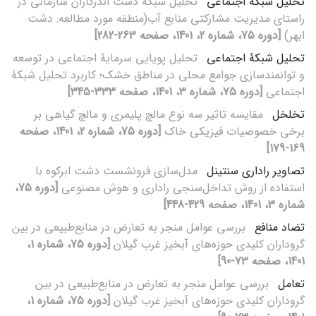
تحلیل شبکه اجتماعی
تحلیل شبکه دست اندرکاران سازمانی در
راستای مدیریت مشارکتی منابع آب(منطقه مورد مطالعه: دشت
ابهر)
[دوره 75، شماره 2، 1401، صفحه 263-282]
تحلیل شبکۀ اجتماعی
تحلیل پویایی سرمایۀ اجتماعی در توسعه
و توانمندسازی جوامع محلی در مناطق خشک؛ کاربرد تحلیل شبکۀ
اجتماعی
[دوره 75، شماره 3، 1401، صفحه 333-345]
تخلخل
مقایسه تاثیر سه نوع مالچ پلیمری و مالچ گیاهی بر
برخی خصوصیات فیزیکی خاک
[دوره 75، شماره 2، 1401، صفحه
169-179]
تصاویر راداری سنتینل
مدل‌سازی فرونشست دشت ابرکوه با
استفاده از روش تداخل‌سنجی راداری و هوش مصنوعی
[دوره 75،
شماره 3، 1401، صفحه 429-448]
تضاد منافع
بررسی عوامل منجر به تعارض در منابع‌طبیعی در بین
گروداران کلیدی حوزه‌های آبخیز غرب گیلان
[دوره 75، شماره 1،
1401، صفحه 73-90]
تعامل
بررسی عوامل منجر به تعارض در منابع‌طبیعی در بین
گروداران کلیدی حوزه‌های آبخیز غرب گیلان
[دوره 75، شماره 1،