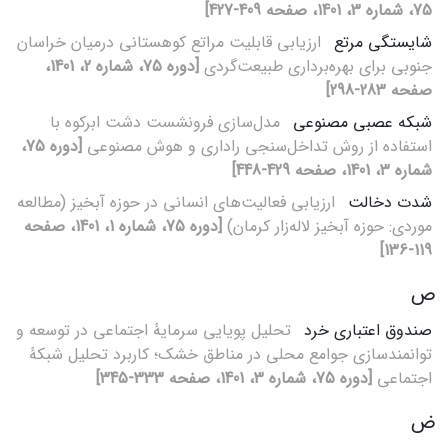
75، شماره 3، 1401، صفحه 409-427]
شایستگی مرتع
ارزیابی قابلیت مراتع کوهستانی درمیان خراسان
جنوبی برای بهره‌‌برداری طبیعت‌‌گردی
[دوره 75، شماره 2، 1401،
صفحه 283-298]
شبکه عصبی مصنوعی
مدل‌سازی فرونشست دشت ابرکوه با
استفاده از روش تداخل‌سنجی راداری و هوش مصنوعی
[دوره 75،
شماره 3، 1401، صفحه 429-448]
شدت دخالت
ارزیابی فعالیت‌های انسانی در حوزه آبخیز (مطالعه
موردی: حوزه آبخیز لاله‌زار کرمان)
[دوره 75، شماره 1، 1401، صفحه
119-136]
ص
صندوق اعتباری خرد
تحلیل پویایی سرمایۀ اجتماعی در توسعه و
توانمندسازی جوامع محلی در مناطق خشک؛ کاربرد تحلیل شبکۀ
اجتماعی
[دوره 75، شماره 3، 1401، صفحه 333-345]
ض