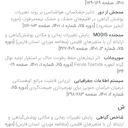
1401، صفحه 169-179]
سنجش از دور
تاثیر خشکسالی هواشناسی بر روند تغییرات
پوشش گیاهی در اقلیم‌های خشک و خشک نیمه‌مرطوب (حوزه
آبخیز حبله‌رود)
[دوره 75، شماره 1، 1401، صفحه 103-117]
سنجنده MODIS
پایش تغییرات زمانی و مکانی پوشش‌گیاهی و
ارتباط آن با متغیرهای اقلیمی (مطالعه موردی: استان فارس)
[دوره
75، شماره 3، 1401، صفحه 409-427]
سوپرجاذب
اثر تیمارهای حفظ رطوبت خاک بر استقرار اولیه نهال
گیاه آنغوزه Ferula foetida
[دوره 75، شماره 1، 1401، صفحه 19-
34]
سیستم اطلاعات جغرافیایی
ارزیابی قابلیت مراتع کوهستانی
درمیان خراسان جنوبی برای بهره‌‌برداری طبیعت‌‌گردی
[دوره 75،
شماره 2، 1401، صفحه 283-298]
ش
شاخص گیاهی
پایش تغییرات زمانی و مکانی پوشش‌گیاهی و
ارتباط آن با متغیرهای اقلیمی (مطالعه موردی: استان فارس)
[دوره