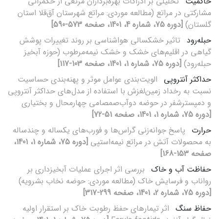
حاکمیت
تحلیلی بر ادراکات بهره‌برداران مرتعی از حکمرانی
مشارکتی در مراتع (مطالعه‌ موردی: مراتع شهرستان آق‌قلا استان
گلستان)
[دوره 75، شماره 4، 1401، صفحه 573-590]
حبله‌رود
تاثیر خشکسالی هواشناسی بر روند تغییرات پوشش
گیاهی در اقلیم‌های خشک و خشک نیمه‌مرطوب (حوزه آبخیز
حبله‌رود)
[دوره 75، شماره 1، 1401، صفحه 103-117]
حداکثر آنتروپی
الویت‌بندی عوامل موثر و پهنه‌بندی حساسیت
نسبت به رخداد زمین‌لغزش با استفاده از مدل‌های حداکثر آنتروپی
و دمپسترشفر در حوضه دوآب‌صمصامی چهارمحال و بختیاری
[دوره 75، شماره 1، 1401، صفحه 51-72]
حرارت
پاسخ جوانه‌زنی گراس‌ها و فورب‌های یکساله و چندساله
به محصولات آتش در مراتع نیمه‌استپی
[دوره 75، شماره 1، 1401،
صفحه 153-168]
حفاظت آب و خاک
بررسی اثر اجرای عملیات آبخیزداری بر
رواناب و فرسایش خاک (مطالعه موردی: حوضه نخاب بشرویه)
[دوره 75، شماره 2، 1401، صفحه 299-317]
حفاظ سنگ
اثر تیمارهای حفظ رطوبت خاک بر استقرار اولیه