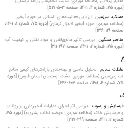
علفزار ییلاقی (مطالعه موردی: سایت تحقیقاتی زاغه لرستان)
[دوره 75، شماره 4، 1401، صفحه 503-517]
عملکرد سرزمین
ارزیابی فعالیت‌های انسانی در حوزه آبخیز
(مطالعه موردی: حوزه آبخیز لاله‌زار کرمان)
[دوره 75، شماره 1، 1401،
صفحه 119-136]
عناصر سنگین
بررسی تاثیر مالچ‌پاشی با مواد نفتی بر کیفیت آب
[دوره 75، شماره 2، 1401، صفحه 197-211]
غ
غلظت سدیم
تحلیل عاملی و پهنه‌بندی پارامترهای کیفی منابع
آب زیرزمینی (مطالعه موردی: دشت ارسنجان استان فارس)
[دوره
75، شماره 4، 1401، صفحه 607-626]
ف
فرسایش و رسوب
بررسی اثر اجرای عملیات آبخیزداری بر رواناب
و فرسایش خاک (مطالعه موردی: حوضه نخاب بشرویه)
[دوره 75،
شماره 2، 1401، صفحه 299-317]