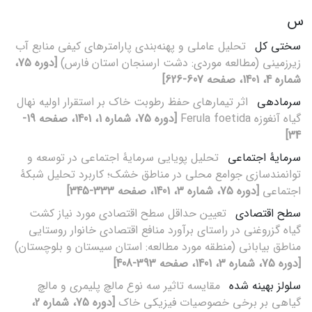
س
سختی کل
تحلیل عاملی و پهنه‌بندی پارامترهای کیفی منابع آب
زیرزمینی (مطالعه موردی: دشت ارسنجان استان فارس)
[دوره 75،
شماره 4، 1401، صفحه 607-626]
سرمادهی
اثر تیمارهای حفظ رطوبت خاک بر استقرار اولیه نهال
گیاه آنغوزه Ferula foetida
[دوره 75، شماره 1، 1401، صفحه 19-
34]
سرمایۀ اجتماعی
تحلیل پویایی سرمایۀ اجتماعی در توسعه و
توانمندسازی جوامع محلی در مناطق خشک؛ کاربرد تحلیل شبکۀ
اجتماعی
[دوره 75، شماره 3، 1401، صفحه 333-345]
سطح اقتصادی
تعیین حداقل سطح اقتصادی مورد نیاز کشت
گیاه گزروغنی در راستای برآورد منافع اقتصادی خانوار روستایی
مناطق بیابانی (منطقه مورد مطالعه: استان سیستان و بلوچستان)
[دوره 75، شماره 3، 1401، صفحه 393-408]
سلولز بهینه شده
مقایسه تاثیر سه نوع مالچ پلیمری و مالچ
گیاهی بر برخی خصوصیات فیزیکی خاک
[دوره 75، شماره 2،