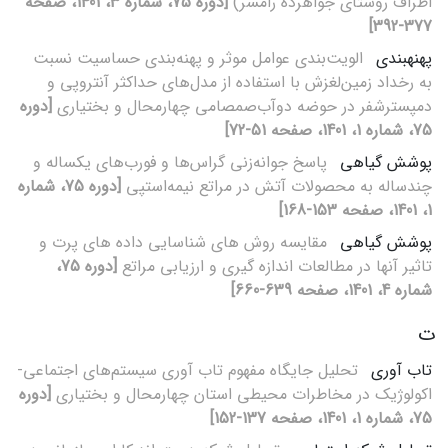
اطراف روستای جواهرده رامسر)
[دوره 75، شماره 3، 1401، صفحه
377-392]
پهنه‏بندی
الویت‌بندی عوامل موثر و پهنه‌بندی حساسیت نسبت
به رخداد زمین‌لغزش با استفاده از مدل‌های حداکثر آنتروپی و
دمپسترشفر در حوضه دوآب‌صمصامی چهارمحال و بختیاری
[دوره
75، شماره 1، 1401، صفحه 51-72]
پوشش گیاهی
پاسخ جوانه‌زنی گراس‌ها و فورب‌های یکساله و
چندساله به محصولات آتش در مراتع نیمه‌استپی
[دوره 75، شماره
1، 1401، صفحه 153-168]
پوشش گیاهی
مقایسه روش های شناسایی داده های پرت و
تاثیر آنها در مطالعات اندازه گیری و ارزیابی مراتع
[دوره 75،
شماره 4، 1401، صفحه 639-660]
ت
تاب آوری
تحلیل جایگاه مفهوم تاب آوری سیستم‌های اجتماعی-
اکولوژیک در مخاطرات محیطی استان چهارمحال و بختیاری
[دوره
75، شماره 1، 1401، صفحه 137-152]