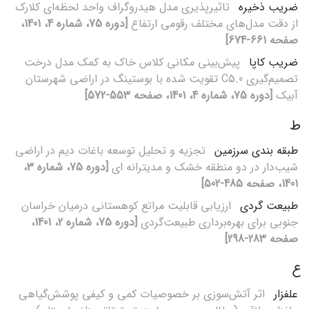
ضریب ذخیره
تاثیرپذیری مدل هیدروگراف واحد لحظه‌ای کلارک
از دقت مدل‌های مختلف رقومی ارتفاع
[دوره 75، شماره 4، 1401،
صفحه 661-674]
ضریب کاپا
پیش‌بینی مکانی کلاس‌ خاک به کمک مدل درخت
تصمیم‌گیری C5.0 تقویت شده با بوستینگ در اراضی شهرستان
آبیک
[دوره 75، شماره 4، 1401، صفحه 553-572]
ط
طبقه بندی سرزمین
تجزیه و تحلیل توسعه باغات دیم در اراضی
شیب‌دار در دو منطقه خشک و مدیترانه ای
[دوره 75، شماره 3،
1401، صفحه 485-502]
طبیعت گردی
ارزیابی قابلیت مراتع کوهستانی درمیان خراسان
جنوبی برای بهره‌‌برداری طبیعت‌‌گردی
[دوره 75، شماره 2، 1401،
صفحه 283-298]
ع
علفزار
اثر آتش‌سوزی بر خصوصیات کمی و کیفی پوشش‌گیاهی