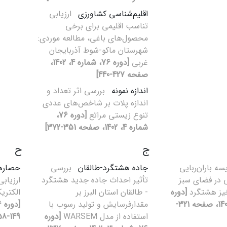
اقلیم‌شناسی کشاورزی
ارزیابی
تناسب اقلیمی برای برخی
محصول‌های باغی، مطالعه موردی:
شهرستان ماکو-شوط آذربایجان
غربی
[دوره 76، شماره 4، 1402،
صفحه 427-440]
اندازه نمونه
بررسی اثر تعداد و
اندازه پلات بر شاخص‌های عددی
تنوع زیستی مراتع
[دوره 76،
شماره 4، 1402، صفحه 351-372]
ج
ح
سه ‌باران‌ربایی
جاده هشتگرد-طالقان
بررسی
حصاره
تی در فضای سبز
تأثیر احداث جاده جدید هشتگرد
ارزیاب
یز هشتگرد
[دوره
- طالقان استان البرز بر
الکتری
76، شماره 4، 1402، صفحه 321-
مقدارفرسایش و تولید رسوب با
استفاده از مدل WARSEM
[دوره
149-158]