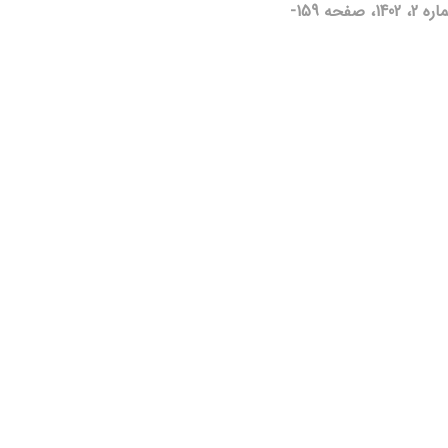
76، شماره 2، 1402، صفحه 159-