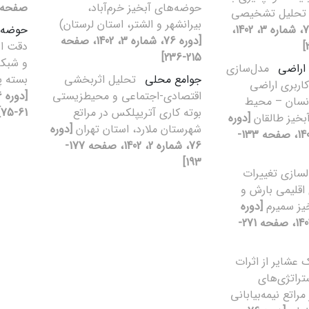
حوضه‌های آبخیز خرم‌آباد،
صفحه 287-304
ل تحلیل تشخیصی
بیرانشهر و الشتر، استان لرستان)
[دوره 76، شماره 3، 1402،
حوضه 
[دوره 76، شماره 3، 1402، صفحه
دقت ا
215-236]
و شبکه 
 اراضی
مدل‌سازی
جوامع محلی
تحلیل اثربخشی
بسته پر
کاربری اراضی
اقتصادی-اجتماعی و محیطزیستی
انسان – محیط
بوته کاری آتریپلکس در مراتع
61-75]
بخیز طالقان
[دوره
شهرستان ملارد، استان تهران
[دوره
76، شماره 2، 1402، صفحه 133-
76، شماره 2، 1402، صفحه 177-
193]
سازی تغییرات
 اقلیمی بارش و
خیز سمیرم
[دوره
76، شماره 3، 1402، صفحه 271-
 عشایر از اثرات
تراتژی‌‌های
مراتع نیمه‌‌بیابانی