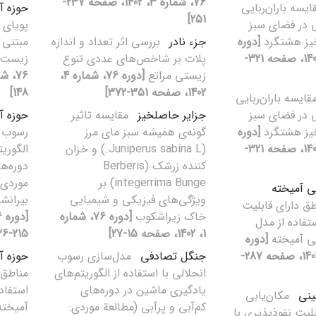
76، شماره 3، 1402، صفحه 237-
ایسه ‌باران‌ربایی
حوزه آ
251]
تی در فضای سبز
پویای 
یز هشتگرد
[دوره
جزء نادر
بررسی اثر تعداد و اندازه
مبتنی 
76، شماره 4، 1402، صفحه 321-
پلات بر شاخص‌های عددی تنوع
زیست د
زیستی مراتع
[دوره 76، شماره 4،
1402، صفحه 351-372]
148]
قایسه ‌باران‌ربایی
تی در فضای سبز
جزایر حاصلخیز
مقایسه تاثیر
حوزه آ
یز هشتگرد
[دوره
گونه‌ی همیشه سبز مای مرز
رسوب ا
76، شماره 4، 1402، صفحه 321-
(Juniperus sabina L.) و خزان
الگوری
کننده زرشک (Berberis
دوره‌ه
integerrima Bunge) بر
موردی:
 آمیخته
ویژگی‌های فیزیکی و شیمیایی
بیرانشه
طق دارای قابلیت
خاک زیراشکوب
[دوره 76، شماره
تفاده از مدل
1، 1402، صفحه 15-27]
215-236]
 آمیخته
[دوره
76، شماره 3، 1402، صفحه 287-
جنگل تصادفی
مدل‌سازی رسوب
حوزه آب
انحلالی با استفاده از الگوریتم‌های
مناطق 
یادگیری ماشین در دوره‌های
استفاد
ینی
مکان‌یابی
کم‌آبی و پرآبی (مطالعة موردی:
آمیخت
بلیت نفوذپذیری با