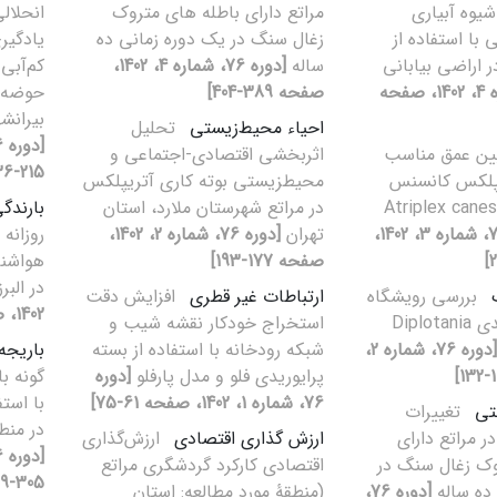
شیوه آبیاری
مراتع دارای باطله های متروک
انحلالی
ا استفاده از
زغال سنگ در یک دوره زمانی ده
یادگیر
ساله
[دوره 76، شماره 4، 1402،
کم‌آبی
[دوره 76، شماره 4، 1402، صفحه
صفحه 389-404]
حوضه‌ه
بیرانشه
احیاء محیط‌زیستی
تحلیل
ین عمق مناسب
اثربخشی اقتصادی-اجتماعی و
215-236]
یپلکس کانسنس
محیطزیستی بوته کاری آتریپلکس
(Atriplex cane
در مراتع شهرستان ملارد، استان
بارندگ
[دوره 76، شماره 3، 1402،
تهران
[دوره 76، شماره 2، 1402،
روزانه
صفحه 177-193]
هواشنا
در البر
بررسی رویشگاه
ارتباطات غیر قطری
افزایش دقت
1402، صفحه 1-14]
گیاه کزل دماوندی ‏Diplotania
استخراج خودکار نقشه شیب و
[دوره 76، شماره 2،
شبکه رودخانه با استفاده از بسته
باریجه
پرایوریدی فلو و مدل پارفلو
[دوره
76، شماره 1، 1402، صفحه 61-75]
با استف
تی
تغییرات
در منط
 مراتع دارای
ارزش گذاری اقتصادی
ارزش‌گذاری
وک زغال سنگ در
اقتصادی کارکرد گردشگری مراتع
305-319]
ده ساله
[دوره 76،
(منطقۀ مورد مطالعه: استان