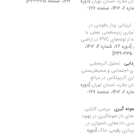
ن ملارد، استان تهران
[دوره
1402، صفحه 335-349]
76، شماره 2، 1402، صفحه 177-
ارزیابی پیاز رطوبتی در
بیاری زیرسطحی عمقی با
استفاده از لوله‌های PVC در اراضی
ی
[دوره 76، شماره 4، 1402،
]
زدایی
تحلیل اثربخشی
دی-اجتماعی و محیطزیستی
اری آتریپلکس در مراتع
ن ملارد، استان تهران
[دوره
76، شماره 2، 1402، صفحه 177-
ونه گیری
بررسی کارایی
ای باز نمونه‌گیری در بهبود
ندی داده‌های نامتوازن در
رداری رقومی خاک
[دوره