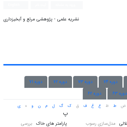
ورود به سامانه
ثبت نام
English
نشریه علمی - پژوهشی مرتع و آبخیزداری
دوره 74
دوره 73
دوره 72
دوره 71
دوره 63
دوره 62
ض
ط
ظ
ع
غ
ف
ق
ک
گ
ل
م
ن
و
ه
ی
پ
لالی
مدل‌سازی رسوب
پارامتر های خاک
بررسی