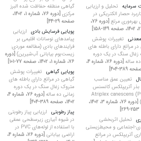
 سرمایه
تحلیل و ارزیابی
گیاهی منطقه حفاظت ‌شده البرز
اربرد حصار الکتریکی در
مرکزی
[دوره 76، شماره 1، 1402،
 بهره‌وری مرتع
[دوره 76،
صفحه 29-44]
]
پویایی فرسایش بادی
ارزیابی
معدنی
تغییرات پوشش
پیامدهای نوسانات اقلیمی بر
در مراتع دارای باطله های
فرایندهای بادی (مطالعه موردی:
زغال سنگ در یک دوره
زیست‌بوم بیابانی آب‌شیرین)
[دوره
ده ساله
[دوره 76، شماره 4،
76، شماره 1، 1402، صفحه 77-101]
پویایی گیاهی
تغییرات پوشش
ال
تعیین عمق مناسب
گیاهی در مراتع دارای باطله های
بذر آتریپلکس کانسنس
متروک زغال سنگ در یک دوره
(Atriplex canescens (P
زمانی ده ساله
[دوره 76، شماره 4،
[دوره 76، شماره 3، 1402،
1402، صفحه 389-404]
]
پیاز رطوبتی
ارزیابی پیاز رطوبتی
ری
تحلیل اثربخشی
در شیوه آبیاری زیرسطحی عمقی
دی-اجتماعی و محیطزیستی
با استفاده از لوله‌های PVC در
اری آتریپلکس در مراتع
اراضی بیابانی
[دوره 76، شماره 4،