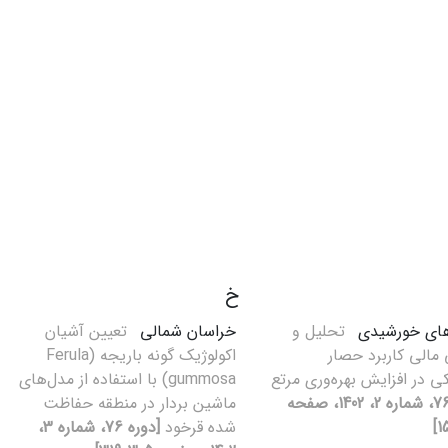
خ
ای خورشیدی
تحلیل و
خراسان شمالی
تعیین آشیان
ی مالی کاربرد حصار
اکولوژیک گونه باریجه (Ferula
کی در افزایش بهره‌وری مرتع
gummosa) با استفاده از مدل‌های
[دوره 76، شماره 2، 1402، صفحه
ماشین بردار در منطقه حفاظت
شده قرخود
[دوره 76، شماره 3،