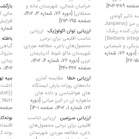
خراسان شمالی، شهرستان مانه و
بازگشت
سملقان)
[دوره 76، شماره 3، 1402،
مالی ک
ه تاثیر گونه‌ی
صفحه 195-213]
افزایش
همیشه سبز مای مرز (Juniperus
شماره 2، 1402، صفحه 149-158
.) و خزان کننده زرشک
ارزیابی توان اکولوژیک
ارزیابی
(Berberis integerrima Bunge)
تناسب اقلیمی برای برخی
باطله 
یزیکی و شیمیایی
محصول‌های باغی، مطالعه موردی:
گیاهی 
ب
[دوره 76، شماره
شهرستان ماکو-شوط آذربایجان
متروک 
غربی
[دوره 76، شماره 4، 1402،
زمانی 
صفحه 427-440]
1402، صفحه 389-404]
ارزیابی خطا
مقایسه آماری
بنیه نه
داده‌های روزانه بارش ایستگاه
کاشت 
های هواشناسی و داده های
ursh)
ماهواره ای در البرز میانی
[دوره
Nutt.)
76، شماره 1، 1402، صفحه 1-14]
صفحه 253-269
ارزیابی سرزمین
ارزیابی تناسب
بوته‌کا
اقلیمی برای برخی محصول‌های
اقتصا
باغی، مطالعه موردی: شهرستان
بوته ک