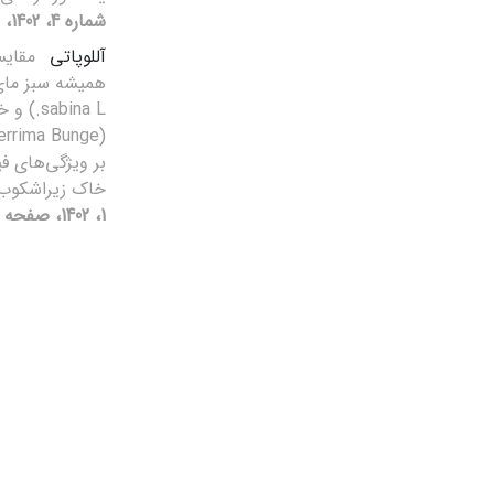
شماره 4، 1402، صفحه 389-404]
آللوپاتی
مقایس
sabina L
بر ویژگی‌های ف
خاک زیراشکو
1، 1402، صفحه 15-27]