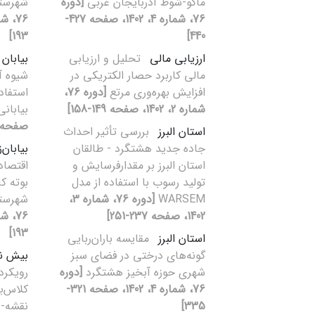
ماکو-شوط آذربایجان غربی
[دوره
شهرستا
76، شماره 4، 1402، صفحه 427-
193]
440]
ارزیابی مالی
تحلیل و ارزیابی
بیابان
مالی کاربرد حصار الکتریکی در
شیوه آ
افزایش بهره‌وری مرتع
[دوره 76،
شماره 2، 1402، صفحه 149-158]
بیابان
صفحه 335-349
استان البرز
بررسی تأثیر احداث
جاده جدید هشتگرد - طالقان
بیابان‌
استان البرز بر مقدارفرسایش و
اقتصا
تولید رسوب با استفاده از مدل
بوته ک
WARSEM
[دوره 76، شماره 3،
شهرستا
1402، صفحه 237-251]
193]
استان البرز
مقایسه ‌باران‌ربایی
‌گونه‌های‌‌ درختی در فضای سبز
بیش نم
شهری حوزه آبخیز هشتگرد
[دوره
رویکرده
76، شماره 4، 1402، صفحه 321-
کلاس‌ب
335]
نقشه-ب