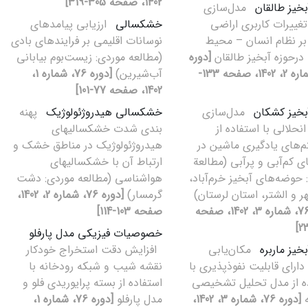
1402، صفحه 305-319]
بخیز طالقان
مدل‌سازی
تغییرات کاربری اراضی
خشکسالی
ارزیابی پیامدهای
بر نظام انسان – محیط
نوسانات اقلیمی بر فرایندهای بادی
رحوزه آبخیز طالقان
[دوره
(مطالعه موردی: زیست‌بوم بیابانی
76، شماره 2، 1402، صفحه 133-
آب‌شیرین)
[دوره 76، شماره 1،
1402، صفحه 77-101]
بخیز کشکان
مدل‌سازی
خشکسالی هیدروژئولوژیک
پهنه
نحلالی با استفاده از
بندی شدت خشکسالیهای
تم‌های یادگیری ماشین در
هیدروژئولوژیک در مناطق خشک و
ای کم‌آبی و پرآبی (مطالعة
ارتباط آن با خشکسالیهای
 حوضه‌های آبخیز خرم‌آباد،
هواشناسی (مطالعه موردی: دشت
ر و الشتر، استان لرستان)
گرمسار)
[دوره 76، شماره 2، 1402،
[دوره 76، شماره 3، 1402، صفحه
صفحه 103-114]
خصوصیات فیزیکی مدل پارفلو
خیز ماربره
مکان‌یابی
افزایش دقت استخراج خودکار
دارای قابلیت نفوذپذیری با
نقشه شیب و شبکه رودخانه با
ه از مدل تحلیل تشخیصی
استفاده از بسته پرایوریدی فلو و
ه
[دوره 76، شماره 3، 1402،
مدل پارفلو
[دوره 76، شماره 1،