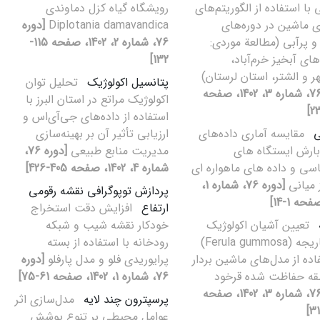
 با استفاده از الگوریتم‌های
رویشگاه گیاه کزل دماوندی
ی ماشین در دوره‌های
[دوره
 و پرآبی (مطالعة موردی:
76، شماره 2، 1402، صفحه 115-
ای آبخیز خرم‌آباد،
132]
ر و الشتر، استان لرستان)
پتانسیل اکولوژیک
تحلیل توان
[دوره 76، شماره 3، 1402، صفحه
اکولوژیک مراتع در استان البرز با
استفاده از داده‌های جی‌آی‌اس و
ی
مقایسه آماری داده‌های
ارزیابی تأثیر آن بر بهینه‌سازی
 بارش ایستگاه های
مدیریت منابع طبیعی
[دوره 76،
سی و داده های ماهواره ای
شماره 4، 1402، صفحه 405-426]
ز میانی
[دوره 76، شماره 1،
پردازش توپوگرافی نقشه رقومی
ارتفاع
افزایش دقت استخراج
تعیین آشیان اکولوژیک
خودکار نقشه شیب و شبکه
گونه باریجه (Ferula gummosa)
رودخانه با استفاده از بسته
اده از مدل‌های ماشین بردار
پرایوریدی فلو و مدل پارفلو
[دوره
قه حفاظت شده قرخود
76، شماره 1، 1402، صفحه 61-75]
[دوره 76، شماره 3، 1402، صفحه
پرسپترون چند لایه
مدل‌سازی اثر
عوامل محیطی بر تنوع پوشش