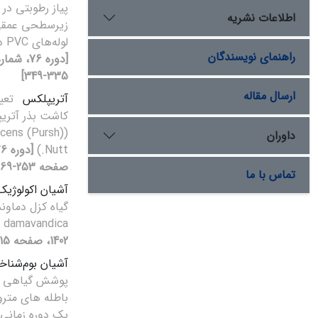
پیاز رطوبتی در 
اطلاعات نشریه
زیرسطحی عمقی ب
لوله‌های PVC در اراضی بیابانی
راهنمای نویسندگان
335-349]
ارسال مقاله
آتریپلکس
تعی
کاشت بذر آتر
scens (Pursh)
داوران
Nutt.)
صفحه 253-269]
تماس با ما
آشیان اکولوژیک
damavandica
1402، صفحه 115-132]
آشیان بوم‌شناخ
پوشش گیاهی در
باطله های متر
یک دوره زمانی 