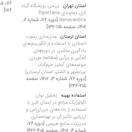
استان تهران
بررسی رویشگاه گیاه
176]
کزل دماوندی ‏Diplotania
damavandica
[دوره 76، شماره 2،
1402، صفحه 115-132]
استان لرستان
مدل‌سازی رسوب
انحلالی با استفاده از الگوریتم‌های
یادگیری ماشین در دوره‌های
کم‌آبی و پرآبی (مطالعة موردی:
حوضه‌های آبخیز خرم‌آباد،
بیرانشهر و الشتر، استان لرستان)
[دوره 76، شماره 3، 1402، صفحه
215-236]
استفاده بهینه
تحلیل توان
اکولوژیک مراتع در استان البرز با
استفاده از داده‌های جی‌آی‌اس و
ارزیابی تأثیر آن بر بهینه‌سازی
مدیریت منابع طبیعی
[دوره 76،
شماره 4، 1402، صفحه 405-426]