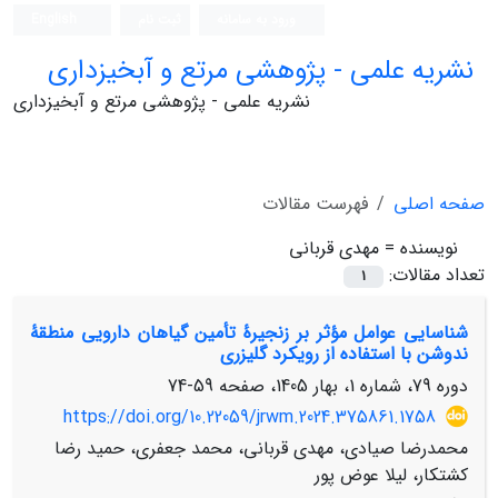
ورود به سامانه
ثبت نام
English
نشریه علمی - پژوهشی مرتع و آبخیزداری
نشریه علمی - پژوهشی مرتع و آبخیزداری
صفحه اصلی
فهرست مقالات
نویسنده =
مهدی قربانی
تعداد مقالات:
1
شناسایی عوامل مؤثر بر زنجیرۀ تأمین گیاهان دارویی منطقۀ
ندوشن با استفاده از رویکرد گلیزری
دوره 79، شماره 1، بهار 1405، صفحه
59-74
https://doi.org/10.22059/jrwm.2024.375861.1758
محمدرضا صیادی، مهدی قربانی، محمد جعفری، حمید رضا
کشتکار، لیلا عوض پور