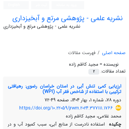
ورود به سامانه
ثبت نام
English
نشریه علمی - پژوهشی مرتع و آبخیزداری
نشریه علمی - پژوهشی مرتع و آبخیزداری
صفحه اصلی
فهرست مقالات
نویسنده =
مجید کاظم زاده
تعداد مقالات:
2
ارزیابی کمی تنش آبی در استان خراسان رضوی: رهیافتی
ترکیبی با استفاده از شاخص فقر آب (WPI)
دوره 78، شماره 1، بهار 1404، صفحه
49-72
https://doi.org/10.22059/jrwm.2024.377111.1766
محمد غلامی، مجید کاظم زاده
چکیده
استفاده نادرست از منابع آبی، سبب کمبود آب و در