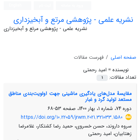
ورود به سامانه
ثبت نام
English
نشریه علمی - پژوهشی مرتع و آبخیزداری
نشریه علمی - پژوهشی مرتع و آبخیزداری
صفحه اصلی
فهرست مقالات
نویسنده =
امید رحمتی
تعداد مقالات:
1
مقایسۀ مدل‌های یادگیری ماشینی جهت اولویت‌بندی مناطق
مستعد تولید گرد و غبار
دوره 74، شماره 1، بهار 1400، صفحه
53-68
https://doi.org/10.22059/jrwm.2021.321033.1580
سروه داروند، حسن خسروی، حمید رضا کشتکار، غلامرضا
زهتابیان، امید رحمتی