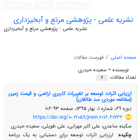
ورود به سامانه
ثبت نام
English
نشریه علمی - پژوهشی مرتع و آبخیزداری
نشریه علمی - پژوهشی مرتع و آبخیزداری
صفحه اصلی
فهرست مقالات
نویسنده =
سعیده حیدری
تعداد مقالات:
2
ارزیابی اثرات توسعه بر تغییرات کاربری اراضی و قیمت زمین
(مطالعه موردی: سد طالقان)
دوره 69، شماره 1، بهار 1395، صفحه
93-106
https://doi.org/10.22059/jrwm.2016.61736
سکینه ساعدی، علی اکبر مهرابی، علی طویلی، سعیده حیدری
چکیده
ارزیابی اثرات توسعه برای دستیابی به یک برنامه