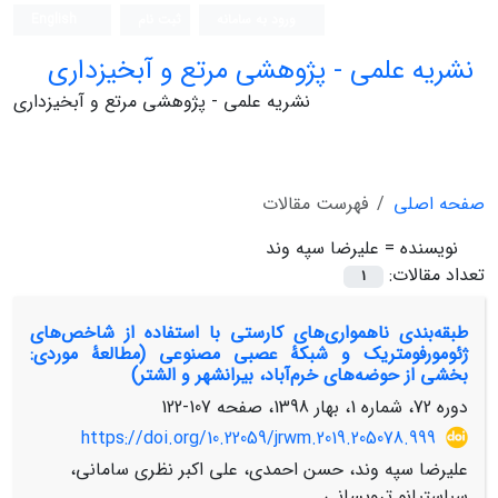
ورود به سامانه
ثبت نام
English
نشریه علمی - پژوهشی مرتع و آبخیزداری
نشریه علمی - پژوهشی مرتع و آبخیزداری
صفحه اصلی
فهرست مقالات
نویسنده =
علیرضا سپه وند
تعداد مقالات:
1
طبقه‌بندی ناهمواری‌های کارستی با استفاده از شاخص‌های
ژئومورفومتریک و شبکۀ عصبی مصنوعی (مطالعۀ موردی:
بخشی از حوضه‌های خرم‌آباد، بیرانشهر و الشتر)
دوره 72، شماره 1، بهار 1398، صفحه
107-122
https://doi.org/10.22059/jrwm.2019.205078.999
علیرضا سپه وند، حسن احمدی، علی اکبر نظری سامانی،
سباستیانو ترویسانی