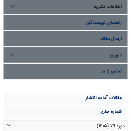
ژئومورفومتری در ناهمواری‌های تپه، پرتگاه و دره­کارستی
اطلاعات نشریه
بسیار نمایان بوده ولی در دشت و دولین کمی دارای
همپوشانی هستند.
راهنمای نویسندگان
ارسال مقاله
داوران
تماس با ما
مقالات آماده انتشار
شماره جاری
دوره 79 (1405)